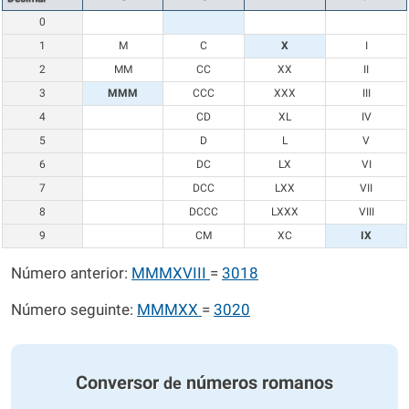
0
1
M
C
X
I
2
MM
CC
XX
II
3
MMM
CCC
XXX
III
4
CD
XL
IV
5
D
L
V
6
DC
LX
VI
7
DCC
LXX
VII
8
DCCC
LXXX
VIII
9
CM
XC
IX
Número anterior:
MMMXVIII
=
3018
Número seguinte:
MMMXX
=
3020
Conversor
números romanos
de