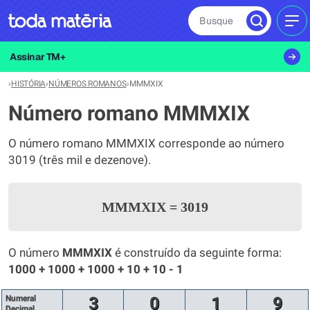
Busque
MEN
Assinar TM+
›
HISTÓRIA
›
NÚMEROS ROMANOS
›
MMMXIX
Número romano MMMXIX
O número romano MMMXIX corresponde ao número
3019 (três mil e dezenove).
MMMXIX
=
3019
O número
MMMXIX
é construído da seguinte forma:
1000 + 1000 + 1000 + 10 + 10 - 1
Numeral
3
0
1
9
Decimal