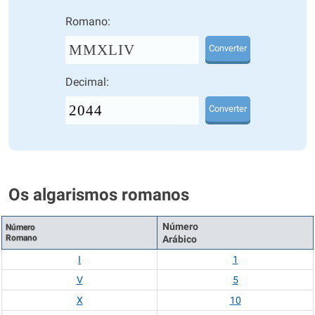
Romano:
MMXLIV
Converter
Decimal:
Converter
Os algarismos romanos
Número
Número
Romano
Arábico
I
1
V
5
X
10