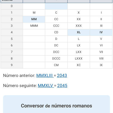
0
1
M
C
X
I
2
MM
CC
XX
II
3
MMM
CCC
XXX
III
4
CD
XL
IV
5
D
L
V
6
DC
LX
VI
7
DCC
LXX
VII
8
DCCC
LXXX
VIII
9
CM
XC
IX
Número anterior:
MMXLIII
=
2043
Número seguinte:
MMXLV
=
2045
Conversor
números romanos
de