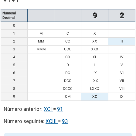
+ 1 + 1
Numeral
9
2
Decimal
0
1
M
C
X
I
2
MM
CC
XX
II
3
MMM
CCC
XXX
III
4
CD
XL
IV
5
D
L
V
6
DC
LX
VI
7
DCC
LXX
VII
8
DCCC
LXXX
VIII
9
CM
XC
IX
Número anterior:
XCI
=
91
Número seguinte:
XCIII
=
93