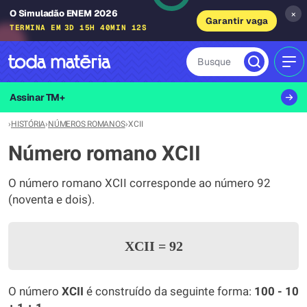
O Simuladão ENEM 2026
×
Garantir vaga
TERMINA EM
3D 15H 40MIN 11S
Busque
MEN
Assinar TM+
›
HISTÓRIA
›
NÚMEROS ROMANOS
›
XCII
Número romano XCII
O número romano XCII corresponde ao número 92
(noventa e dois).
XCII
=
92
O número
XCII
é construído da seguinte forma:
100 - 10