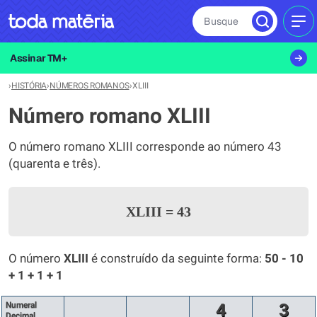
Busque
MEN
Assinar TM+
›
HISTÓRIA
›
NÚMEROS ROMANOS
›
XLIII
Número romano XLIII
O número romano XLIII corresponde ao número 43
(quarenta e três).
XLIII
=
43
O número
XLIII
é construído da seguinte forma:
50 - 10
+ 1 + 1 + 1
Numeral
4
3
Decimal