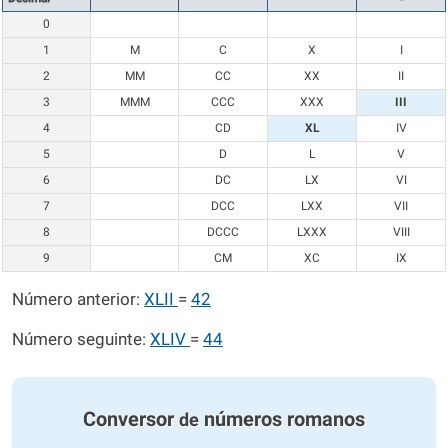
0
1
M
C
X
I
2
MM
CC
XX
II
3
MMM
CCC
XXX
III
4
CD
XL
IV
5
D
L
V
6
DC
LX
VI
7
DCC
LXX
VII
8
DCCC
LXXX
VIII
9
CM
XC
IX
Número anterior:
XLII
=
42
Número seguinte:
XLIV
=
44
Conversor
números romanos
de