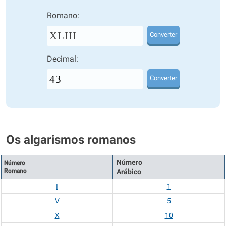
Romano:
XLIII
Converter
Decimal:
Converter
Os algarismos romanos
Número
Número
Romano
Arábico
I
1
V
5
X
10