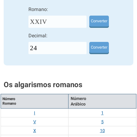
Romano:
XXIV
Converter
Decimal:
Converter
Os algarismos romanos
Número
Número
Romano
Arábico
I
1
V
5
X
10