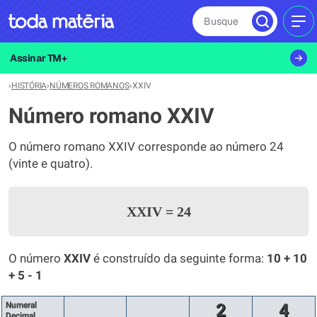
Busque
MEN
Assinar TM+
›
HISTÓRIA
›
NÚMEROS ROMANOS
›
XXIV
Número romano XXIV
O número romano XXIV corresponde ao número 24
(vinte e quatro).
XXIV
=
24
O número
XXIV
é construído da seguinte forma:
10 + 10
+ 5 - 1
Numeral
2
4
Decimal