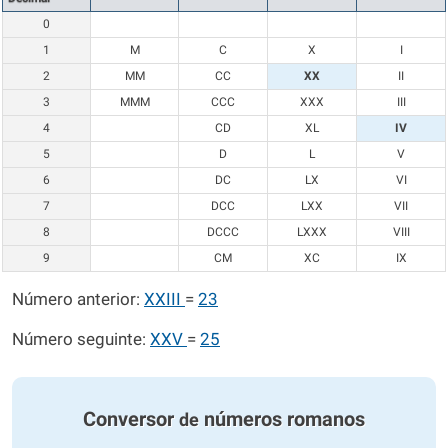
0
1
M
C
X
I
2
MM
CC
XX
II
3
MMM
CCC
XXX
III
4
CD
XL
IV
5
D
L
V
6
DC
LX
VI
7
DCC
LXX
VII
8
DCCC
LXXX
VIII
9
CM
XC
IX
Número anterior:
XXIII
=
23
Número seguinte:
XXV
=
25
Conversor
números romanos
de