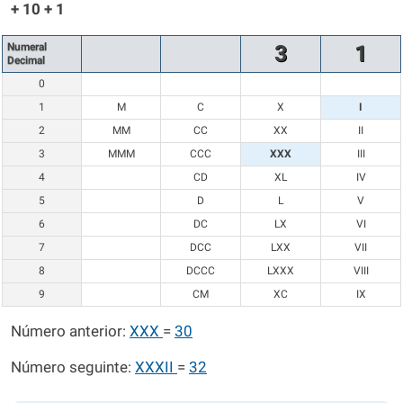
+ 10 + 1
Numeral
3
1
Decimal
0
1
M
C
X
I
2
MM
CC
XX
II
3
MMM
CCC
XXX
III
4
CD
XL
IV
5
D
L
V
6
DC
LX
VI
7
DCC
LXX
VII
8
DCCC
LXXX
VIII
9
CM
XC
IX
Número anterior:
XXX
=
30
Número seguinte:
XXXII
=
32