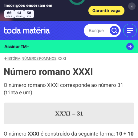
Inscrições encerram em
×
Garantir vaga
00
14
50
DIAS
HORAS
MIN
Busque
MEN
Assinar TM+
›
HISTÓRIA
›
NÚMEROS ROMANOS
›
XXXI
Número romano XXXI
O número romano XXXI corresponde ao número 31
(trinta e um).
XXXI
=
31
O número
XXXI
é construído da seguinte forma:
10 + 10