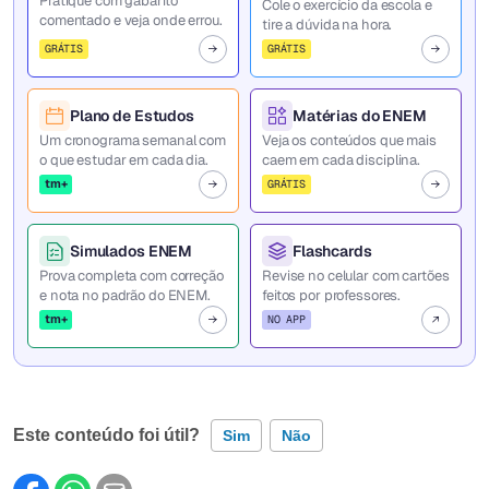
Pratique com gabarito
Cole o exercício da escola e
comentado e veja onde errou.
tire a dúvida na hora.
GRÁTIS
GRÁTIS
Plano de Estudos
Matérias do ENEM
Um cronograma semanal com
Veja os conteúdos que mais
o que estudar em cada dia.
caem em cada disciplina.
tm+
GRÁTIS
Simulados ENEM
Flashcards
Prova completa com correção
Revise no celular com cartões
e nota no padrão do ENEM.
feitos por professores.
tm+
NO APP
Este conteúdo foi útil?
Sim
Não