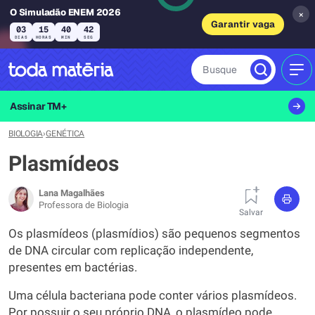
O Simuladão ENEM 2026
×
Garantir vaga
03
15
40
42
DIAS
HORAS
MIN
SEG
Busque
MEN
Assinar TM+
BIOLOGIA
›
GENÉTICA
Plasmídeos
Lana Magalhães
Professora de Biologia
Salvar
Os plasmídeos (plasmídios) são pequenos segmentos
de DNA circular com replicação independente,
presentes em bactérias.
Uma célula bacteriana pode conter vários plasmídeos.
Por possuir o seu próprio DNA, o plasmídeo pode