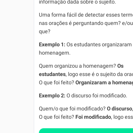
informação dada sobre o sujeito.
Simulador SiSU
Física
Uma forma fácil de detectar esses ter
Química
nas orações é perguntando quem? e/ou
que?
Todos os Exercícios
Exemplo 1:
Os estudantes organizaram
homenagem.
Quem organizou a homenagem?
Os
estudantes
, logo esse é o sujeito da ora
O que foi feito?
Organizaram a homen
Exemplo 2:
O discurso foi modificado.
Quem/o que foi modificado?
O discurso
O que foi feito?
Foi modificado
, logo es