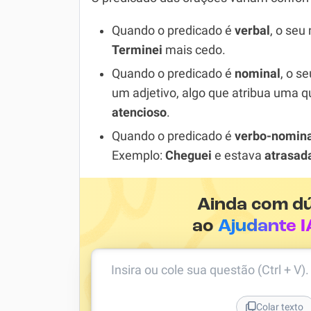
Quando o predicado é
verbal
, o seu
Terminei
mais cedo.
Quando o predicado é
nominal
, o s
um adjetivo, algo que atribua uma qu
atencioso
.
Quando o predicado é
verbo-nomina
Exemplo:
Cheguei
e estava
atrasad
Ainda com d
ao
Ajudante I
Insira ou cole sua questão (Ctrl + V)
Colar texto