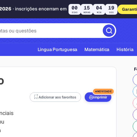
00
15
04
18
 2026
· inscrições encerram em
Garant
DIAS
HORAS
MIN
SEG
Língua Portuguesa
Matemática
História
F
o
+
NOVIDADE
Adicionar aos favoritos
Imprimir
cas ABNT
nciais
ou
a