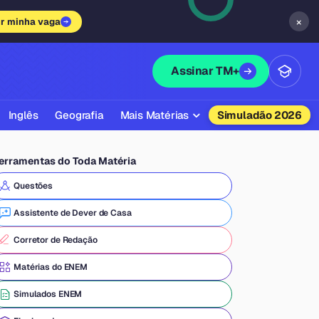
×
ir minha vaga
Assinar TM+
Inglês
Geografia
Mais Matérias
Simuladão 2026
Biologia
erramentas do Toda Matéria
Química
Questões
Física
Assistente de Dever de Casa
Filosofia
Corretor de Redação
Literatura
Matérias do ENEM
Sociologia
Simulados ENEM
Educação Física