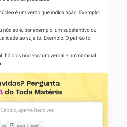
 núcleo é um verbo que indica ação. Exemplo:
eu núcleo é, por exemplo, um substantivo ou
alidade ao sujeito. Exemplo: O patrão foi
l
, há dois núcleos: um verbal e um nominal.
a
.
úvidas? Pergunta
A
do Toda Matéria
. Depois, aperte Resolver.
ou
Inserir imagem