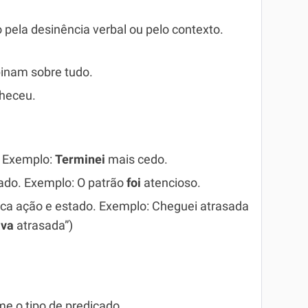
o pela desinência verbal ou pelo contexto.
pinam sobre tudo.
heceu.
. Exemplo:
Terminei
mais cedo.
tado. Exemplo: O patrão
foi
atencioso.
ica ação e estado. Exemplo: Cheguei atrasada
ava
atrasada”)
e o tipo de predicado.