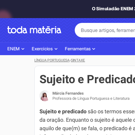
O Simuladão ENEM
ENEM
Exercícios
Ferramentas
LÍNGUA PORTUGUESA
›
SINTAXE
Página Inicial ENEM
ENEM
Ajudante de Dever de Casa
Plano de Estudos
Matemática
Corretor de Redação
Sujeito e Predicad
Matérias do ENEM
Português
Exercícios
Márcia Fernandes
Corretor de Redação
História
Gerador Referências Bibliográfi
Professora de Língua Portuguesa e Literatura
Exercícios ENEM
Biologia
Sujeito e predicado
são os termos esse
da oração. Enquanto o sujeito é aquele 
Simulados ENEM
Inglês
aquilo de que(m) se fala, o predicado é 
Tira Dúvidas
Geografia