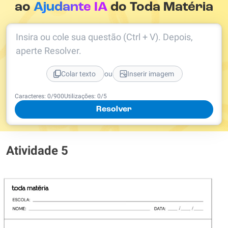
ao
Ajudante IA
do Toda Matéria
Insira ou cole sua questão (Ctrl + V). Depois,
aperte Resolver.
ou
Colar texto
Inserir imagem
Caracteres:
0
/
900
Utilizações:
0
/5
Resolver
Atividade 5