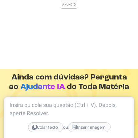
Ainda com dúvidas? Pergunta
ao
Ajudante IA
do Toda Matéria
Insira ou cole sua questão (Ctrl + V). Depois,
aperte Resolver.
ou
Colar texto
Inserir imagem