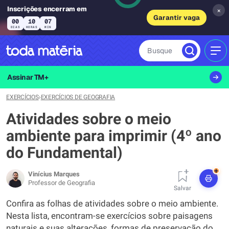
Inscrições encerram em
×
Garantir vaga
00
10
07
DIAS
HORAS
MIN
Busque
MEN
Assinar TM+
EXERCÍCIOS
›
EXERCÍCIOS DE GEOGRAFIA
Atividades sobre o meio
ambiente para imprimir (4º ano
do Fundamental)
+
Vinícius Marques
Professor de Geografia
Salvar
Confira as folhas de atividades sobre o meio ambiente.
Nesta lista, encontram-se exercícios sobre paisagens
naturais e suas alterações, formas de preservação do