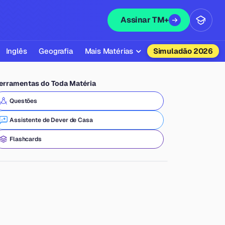
Assinar TM+
Inglês
Geografia
Mais Matérias
Simuladão 2026
Biologia
erramentas do Toda Matéria
Química
Questões
Física
Assistente de Dever de Casa
Filosofia
Flashcards
Literatura
Sociologia
Educação Física
Todas as Matérias