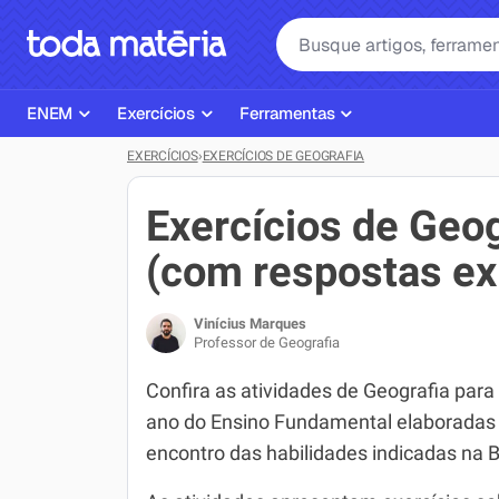
ENEM
Exercícios
Ferramentas
EXERCÍCIOS
›
EXERCÍCIOS DE GEOGRAFIA
Página Inicial ENEM
ENEM
Ajudante de Dever de Casa
Plano de Estudos
Matemática
Corretor de Redação
Exercícios de Geog
Matérias do ENEM
Português
Exercícios
(com respostas ex
Corretor de Redação
História
Gerador Referências Bibliográfi
Vinícius Marques
Exercícios ENEM
Biologia
Professor de Geografia
Simulados ENEM
Inglês
Confira as atividades de Geografia para
ano do Ensino Fundamental elaboradas
Tira Dúvidas
Geografia
encontro das habilidades indicadas na
Simulador SiSU
Física