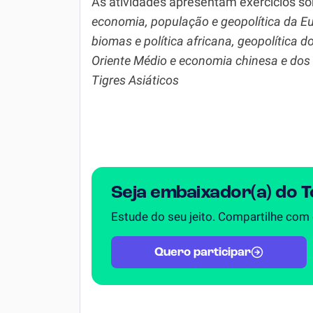
As atividades apresentam exercícios so
Química
economia, população e geopolítica da E
Todos os Exercícios
biomas e política africana, geopolítica d
Oriente Médio e economia chinesa e dos
Tigres Asiáticos
Seja embaixador(a) do 
Estude do seu jeito. Compartilhe com
Quero participar