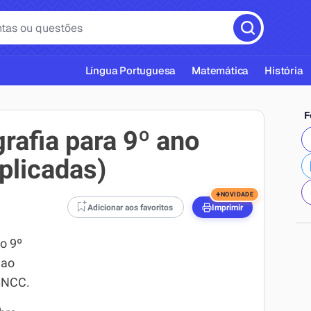
Língua Portuguesa
Matemática
História
F
rafia para 9º ano
plicadas)
cas ABNT
+
NOVIDADE
Adicionar aos favoritos
Imprimir
 o 9º
 ao
 BNCC.