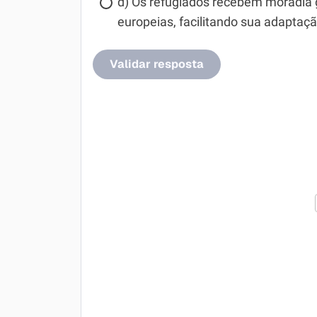
d) Os refugiados recebem moradia 
europeias, facilitando sua adaptaç
Validar resposta