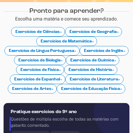
Pronto para aprender?
Escolha uma matéria e comece seu aprendizado.
Exercícios de Ciências
Exercícios de Geografia
Exercícios de Matemática
Exercícios de Língua Portuguesa
Exercícios de Inglês
Exercícios de Biologia
Exercícios de Química
Exercícios de Física
Exercícios de História
Exercícios de Espanhol
Exercícios de Literatura
Exercícios de Artes
Exercícios de Educação Física
Pratique exercícios do 9º ano
Questões de múltipla escolha de todas as matérias com
gabarito comentado.