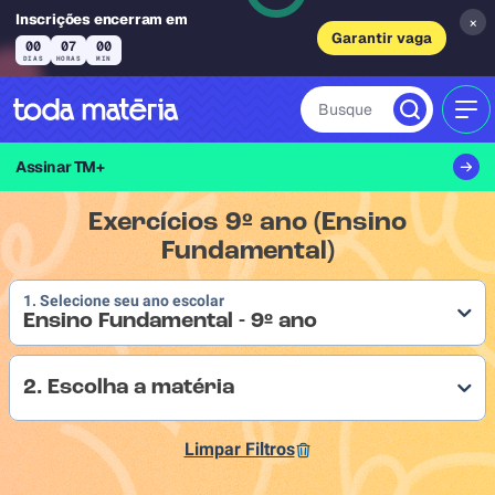
Inscrições encerram em
×
Garantir vaga
00
07
00
DIAS
HORAS
MIN
Busque
MEN
Assinar TM+
Exercícios 9º ano (Ensino
Fundamental)
1. Selecione seu ano escolar
Ensino Fundamental - 9º ano
2. Escolha a matéria
Limpar Filtros