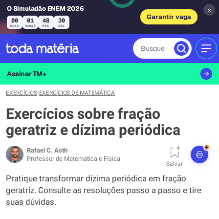
O Simuladão ENEM 2026
×
Garantir vaga
00
01
48
29
DIAS
HORAS
MIN
SEG
Busque
MEN
Assinar TM+
EXERCÍCIOS
›
EXERCÍCIOS DE MATEMÁTICA
Exercícios sobre fração
geratriz e dízima periódica
+
Rafael C. Asth
Professor de Matemática e Física
Salvar
Pratique transformar dízima periódica em fração
geratriz. Consulte as resoluções passo a passo e tire
suas dúvidas.