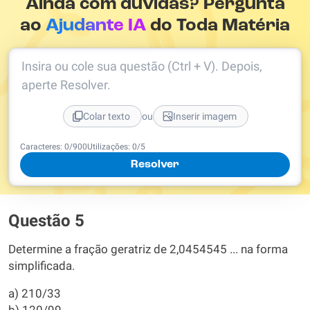
Ainda com dúvidas? Pergunta
ao
Ajudante IA
do Toda Matéria
Insira ou cole sua questão (Ctrl + V). Depois,
aperte Resolver.
ou
Colar texto
Inserir imagem
Caracteres:
0
/
900
Utilizações:
0
/5
Resolver
Questão 5
Determine a fração geratriz de 2,0454545 ... na forma
simplificada.
a) 210/33