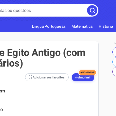
Língua Portuguesa
Matemática
História
F
e Egito Antigo (com
ários)
cas ABNT
+
NOVIDADE
Adicionar aos favoritos
Imprimir
 em
no