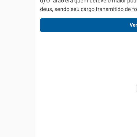
d) O faraó era quem deteve o maior pod
deus, sendo seu cargo transmitido de fo
Ver