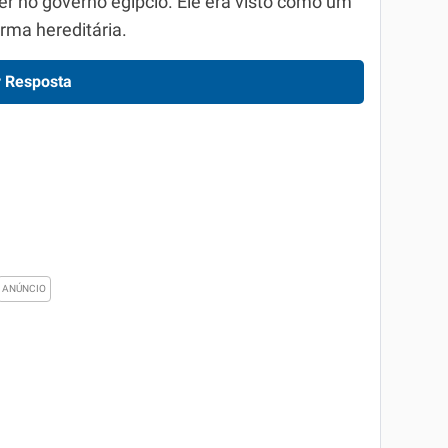
er no governo egípcio. Ele era visto como um
rma hereditária.
 Resposta