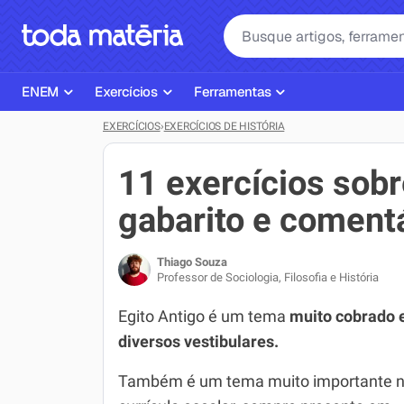
ENEM
Exercícios
Ferramentas
EXERCÍCIOS
›
EXERCÍCIOS DE HISTÓRIA
Página Inicial ENEM
ENEM
Ajudante de Dever de Casa
Plano de Estudos
Matemática
Corretor de Redação
11 exercícios sobr
Matérias do ENEM
Português
Exercícios
gabarito e coment
Corretor de Redação
História
Gerador Referências Bibliográfi
Thiago Souza
Exercícios ENEM
Biologia
Professor de Sociologia, Filosofia e História
Simulados ENEM
Inglês
Egito Antigo é um tema
muito cobrado
diversos vestibulares.
Tira Dúvidas
Geografia
Também é um tema muito importante 
Simulador SiSU
Física