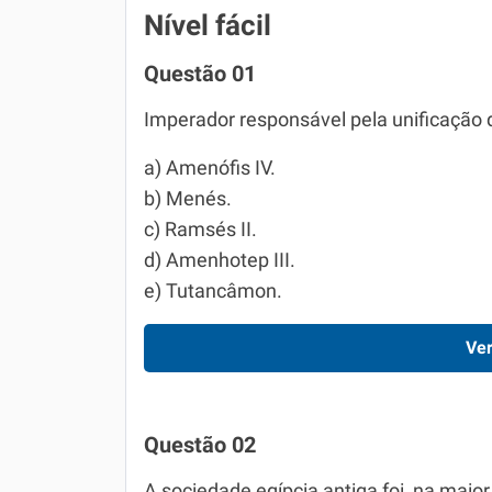
Nível fácil
Questão 01
Imperador responsável pela unificação d
a) Amenófis IV.
b) Menés.
c) Ramsés II.
d) Amenhotep III.
e) Tutancâmon.
Ver
Questão 02
A sociedade egípcia antiga foi, na maior