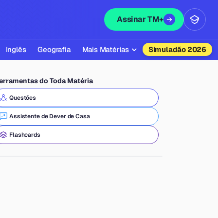
Assinar TM+
Inglês
Geografia
Mais Matérias
Simuladão 2026
Biologia
erramentas do Toda Matéria
Química
Questões
Física
Assistente de Dever de Casa
Filosofia
Flashcards
Literatura
Sociologia
Educação Física
Todas as Matérias