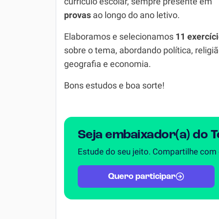
currículo escolar, sempre presente em
Química
provas
ao longo do ano letivo.
Todos os Exercícios
Elaboramos e selecionamos
11 exercíc
sobre o tema, abordando política, religiã
geografia e economia.
Bons estudos e boa sorte!
Seja embaixador(a) do 
Estude do seu jeito. Compartilhe com
Quero participar