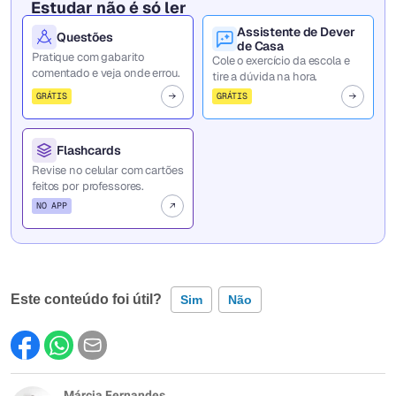
Estudar não é só ler
Assistente de Dever
Questões
de Casa
Pratique com gabarito
Cole o exercício da escola e
comentado e veja onde errou.
tire a dúvida na hora.
GRÁTIS
GRÁTIS
Flashcards
Revise no celular com cartões
feitos por professores.
NO APP
Este conteúdo foi útil?
Sim
Não
Este conteúdo contém informação incorreta
Este conteúdo não tem a informação que procuro
Márcia Fernandes