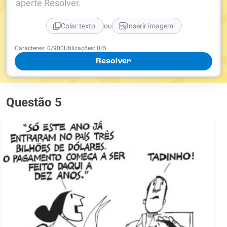
aperte Resolver.
ou
Colar texto
Inserir imagem
Caracteres:
0
/
900
Utilizações:
0
/5
Resolver
Questão 5