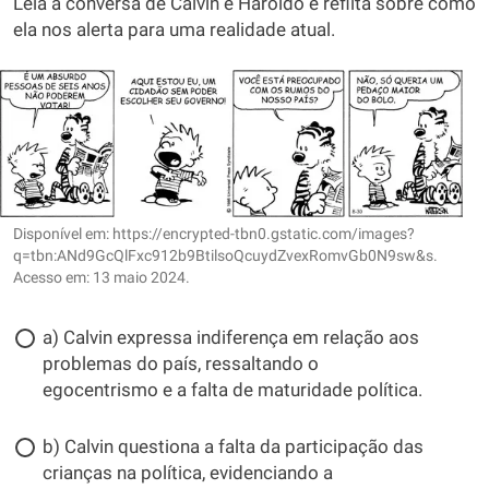
Leia a conversa de Calvin e Haroldo e reflita sobre como
ela nos alerta para uma realidade atual.
Disponível em: https://encrypted-tbn0.gstatic.com/images?
q=tbn:ANd9GcQlFxc912b9BtilsoQcuydZvexRomvGb0N9sw&s.
Acesso em: 13 maio 2024.
a) Calvin expressa indiferença em relação aos
problemas do país, ressaltando o
egocentrismo e a falta de maturidade política.
b) Calvin questiona a falta da participação das
crianças na política, evidenciando a