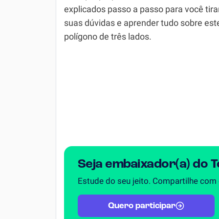
explicados passo a passo para você tira
Simulador SiSU
Física
suas dúvidas e aprender tudo sobre est
polígono de três lados.
Química
Todos os Exercícios
Seja embaixador(a) do 
Estude do seu jeito. Compartilhe com
Quero participar