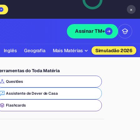
×
Assinar TM+
Inglês
Geografia
Mais Matérias
Simuladão 2026
Biologia
erramentas do Toda Matéria
Química
Questões
Física
Assistente de Dever de Casa
Filosofia
Flashcards
Literatura
Sociologia
Educação Física