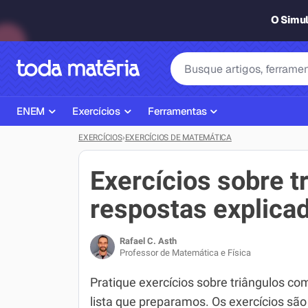
O Simu
ENEM
Exercícios
Ferramentas
EXERCÍCIOS
›
EXERCÍCIOS DE MATEMÁTICA
Página Inicial ENEM
ENEM
Ajudante de Dever de Casa
Plano de Estudos
Matemática
Corretor de Redação
Exercícios sobre t
Matérias do ENEM
Português
Exercícios
respostas explica
Corretor de Redação
História
Gerador Referências Bibliográfi
Rafael C. Asth
Exercícios ENEM
Biologia
Professor de Matemática e Física
Simulados ENEM
Inglês
Pratique exercícios sobre triângulos co
lista que preparamos. Os exercícios são
Tira Dúvidas
Geografia