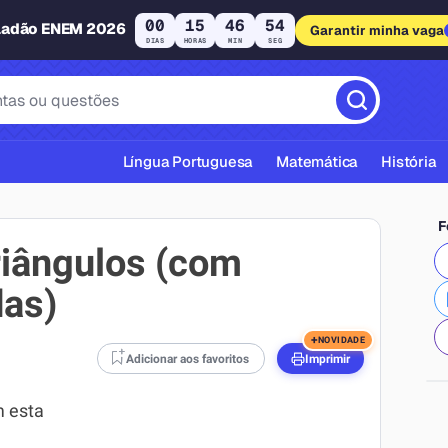
00
15
46
53
ladão ENEM 2026
Garantir minha vaga
DIAS
HORAS
MIN
SEG
Língua Portuguesa
Matemática
História
F
riângulos (com
das)
cas ABNT
+
NOVIDADE
Adicionar aos favoritos
Imprimir
m esta