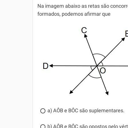
Na imagem abaixo as retas são concorr
formados, podemos afirmar que
a) AÔB e BÔC são suplementares.
b) AÔB e BÔC são opostos pelo vért