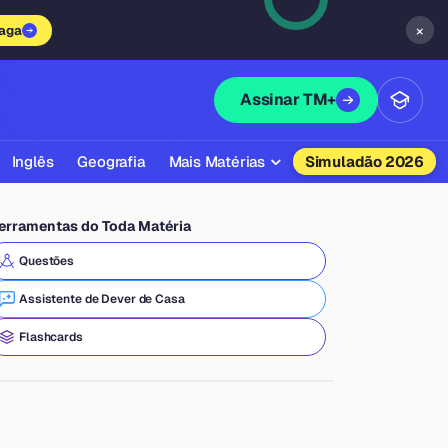
×
vaga
Assinar TM+
Inglês
Geografia
Mais Matérias
Simuladão 2026
Biologia
erramentas do Toda Matéria
Química
Questões
Física
Assistente de Dever de Casa
Filosofia
Flashcards
Literatura
Sociologia
Educação Física