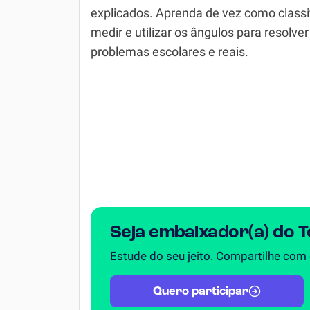
explicados. Aprenda de vez como classif
Simulador SiSU
Física
medir e utilizar os ângulos para resolver
problemas escolares e reais.
Química
Todos os Exercícios
Seja embaixador(a) do 
Estude do seu jeito. Compartilhe com
Quero participar