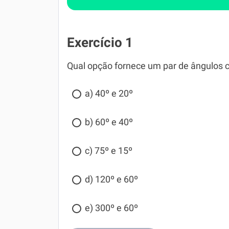
Exercício 1
Qual opção fornece um par de ângulos
a) 40º e 20º
b) 60º e 40º
c) 75º e 15º
d) 120º e 60º
e) 300º e 60º