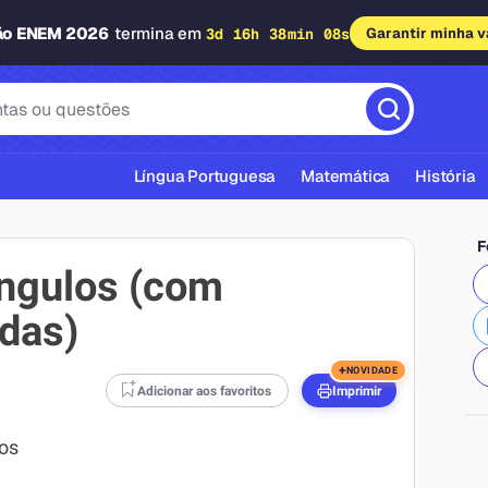
ão ENEM 2026
termina em
3d 16h 38min 07s
Garantir minha 
Língua Portuguesa
Matemática
História
F
ângulos (com
das)
cas ABNT
+
NOVIDADE
Adicionar aos favoritos
Imprimir
os