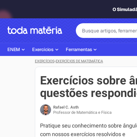
O Simulad
ENEM
Exercícios
Ferramentas
EXERCÍCIOS
›
EXERCÍCIOS DE MATEMÁTICA
Página Inicial ENEM
ENEM
Ajudante de Dever de Casa
Plano de Estudos
Matemática
Corretor de Redação
Exercícios sobre 
Matérias do ENEM
Português
Exercícios
questões respondi
Corretor de Redação
História
Gerador Referências Bibliográfi
Rafael C. Asth
Exercícios ENEM
Biologia
Professor de Matemática e Física
Simulados ENEM
Inglês
Pratique seu conhecimento sobre ângul
com nossos exercícios resolvidos e
Tira Dúvidas
Geografia