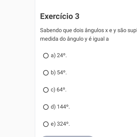
Exercício 3
Sabendo que dois ângulos x e y são supl
medida do ângulo y é igual a
a) 24º.
b) 54º.
c) 64º.
d) 144º.
e) 324º.