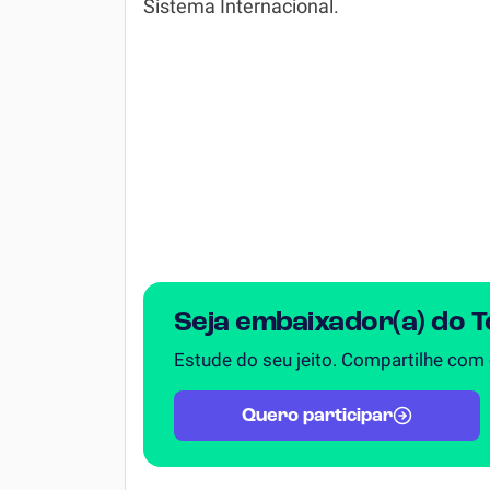
Sistema Internacional.
Simulador SiSU
Física
Química
Todos os Exercícios
Seja embaixador(a) do 
Estude do seu jeito. Compartilhe com
Quero participar