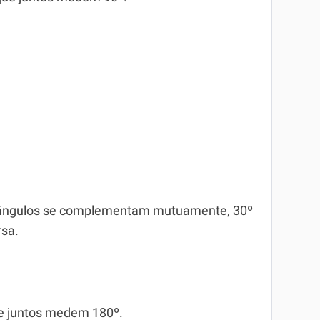
os ângulos se complementam mutuamente, 30º
rsa.
e juntos medem 180º.