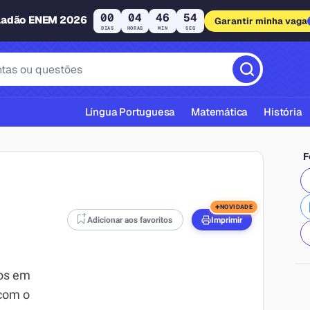
00
04
46
53
ladão ENEM 2026
Garantir minha vaga
DIAS
HORAS
MIN
SEG
Língua Portuguesa
Matemática
História
F
+
NOVIDADE
Adicionar aos favoritos
Imprimir
cas ABNT
dos em
 com o