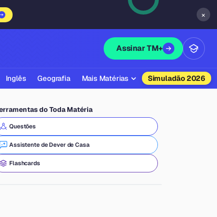
×
Assinar TM+
Inglês
Geografia
Mais Matérias
Simuladão 2026
Biologia
erramentas do Toda Matéria
Química
Questões
Física
Assistente de Dever de Casa
Filosofia
Flashcards
Literatura
Sociologia
Educação Física