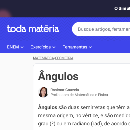
O Simu
ENEM
Exercícios
Ferramentas
MATEMÁTICA
›
GEOMETRIA
Página Inicial ENEM
ENEM
Ajudante de Dever de Casa
Plano de Estudos
Matemática
Corretor de Redação
Ângulos
Matérias do ENEM
Português
Exercícios
Rosimar Gouveia
Corretor de Redação
História
Gerador Referências Bibliográfi
Professora de Matemática e Física
Exercícios ENEM
Biologia
Ângulos
são duas semirretas que têm a
mesma origem, no vértice, e são medi
Simulados ENEM
Inglês
grau (º) ou em radiano (rad), de acordo
Tira Dúvidas
Geografia