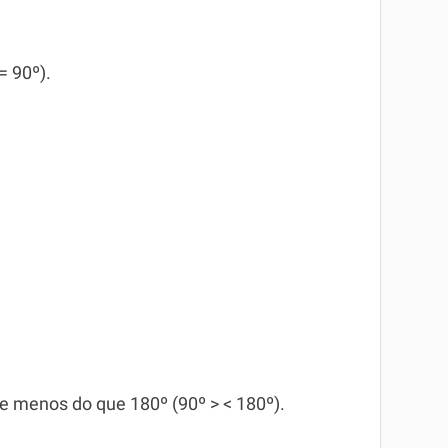
= 90º).
e menos do que 180º (90º > < 180º).