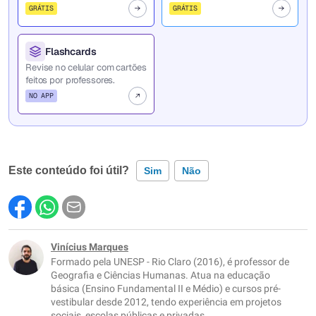
GRÁTIS
GRÁTIS
Flashcards
Revise no celular com cartões
feitos por professores.
NO APP
Este conteúdo foi útil?
Sim
Não
Este conteúdo contém informação incorreta
Este conteúdo não tem a informação que procuro
Vinícius Marques
Formado pela UNESP - Rio Claro (2016), é professor de
Outro
Geografia e Ciências Humanas. Atua na educação
básica (Ensino Fundamental II e Médio) e cursos pré-
vestibular desde 2012, tendo experiência em projetos
sociais, escolas públicas e privadas.