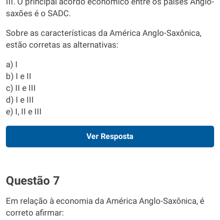
III. O principal acordo econômico entre os países Anglo-
saxões é o SADC.
Sobre as características da América Anglo-Saxônica,
estão corretas as alternativas:
a) I
b) I e II
c) II e III
d) I e III
e) I, II e III
Ver Resposta
Questão 7
Em relação à economia da América Anglo-Saxônica, é
correto afirmar: