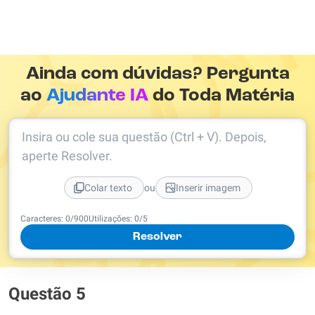
Ainda com dúvidas? Pergunta
ao
Ajudante IA
do Toda Matéria
Insira ou cole sua questão (Ctrl + V). Depois,
aperte Resolver.
ou
Colar texto
Inserir imagem
Caracteres:
0
/
900
Utilizações:
0
/5
Resolver
Questão 5