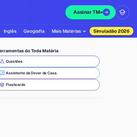
Assinar TM+
Inglês
Geografia
Mais Matérias
Simuladão 2026
Biologia
erramentas do Toda Matéria
Química
Questões
Física
Assistente de Dever de Casa
Filosofia
Flashcards
Literatura
Sociologia
Educação Física
Todas as Matérias