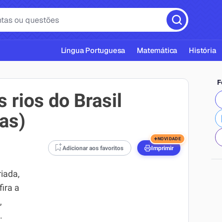
Língua Portuguesa
Matemática
História
F
 rios do Brasil
as)
cas ABNT
+
NOVIDADE
Adicionar aos favoritos
Imprimir
riada,
ira a
,
.