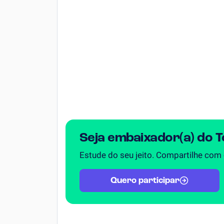
Química
Todos os Exercícios
Seja embaixador(a) do 
Estude do seu jeito. Compartilhe com
Quero participar