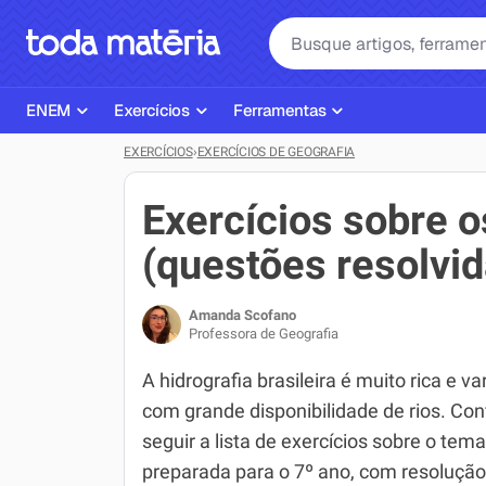
ENEM
Exercícios
Ferramentas
EXERCÍCIOS
›
EXERCÍCIOS DE GEOGRAFIA
Página Inicial ENEM
ENEM
Ajudante de Dever de Casa
Plano de Estudos
Matemática
Corretor de Redação
Exercícios sobre os
Matérias do ENEM
Português
Exercícios
(questões resolvid
Corretor de Redação
História
Gerador Referências Bibliográfi
Amanda Scofano
Exercícios ENEM
Biologia
Professora de Geografia
Simulados ENEM
Inglês
A hidrografia brasileira é muito rica e va
com grande disponibilidade de rios. Conf
Tira Dúvidas
Geografia
seguir a lista de exercícios sobre o tema
Simulador SiSU
Física
preparada para o 7º ano, com resolução