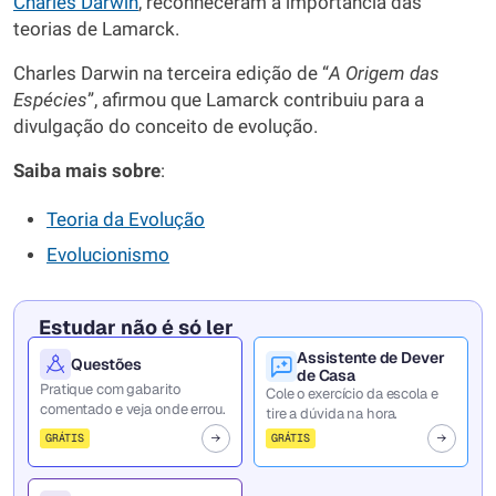
Charles Darwin
, reconheceram a importância das
teorias de Lamarck.
Charles Darwin na terceira edição de “
A Origem das
Espécies
”, afirmou que Lamarck contribuiu para a
divulgação do conceito de evolução.
Saiba mais sobre
:
Teoria da Evolução
Evolucionismo
Estudar não é só ler
Assistente de Dever
Questões
de Casa
Pratique com gabarito
Cole o exercício da escola e
comentado e veja onde errou.
tire a dúvida na hora.
GRÁTIS
GRÁTIS