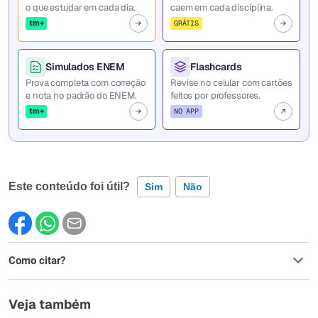
o que estudar em cada dia.
caem em cada disciplina.
tm+
GRÁTIS
Simulados ENEM
Flashcards
Prova completa com correção
Revise no celular com cartões
e nota no padrão do ENEM.
feitos por professores.
tm+
NO APP
Este conteúdo foi útil?
Sim
Não
Este conteúdo contém informação incorreta
Como citar?
Este conteúdo não tem a informação que procuro
Outro
Veja também