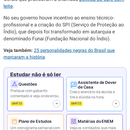
leite
.
No seu governo houve incentivo ao ensino técnico-
profissional e a criação do SPI (Serviço de Proteção ao
Índio), que depois foi transformado em autarquia e
denominado Funai (Fundação Nacional do Índio).
Veja também:
25 personalidades negras do Brasil que
marcaram a história
Estudar não é só ler
Assistente de Dever
Questões
de Casa
Pratique com gabarito
Cole o exercício da escola e
comentado e veja onde errou.
tire a dúvida na hora.
GRÁTIS
GRÁTIS
Plano de Estudos
Matérias do ENEM
Um cronograma semanal com
Veja os conteúdos que mais