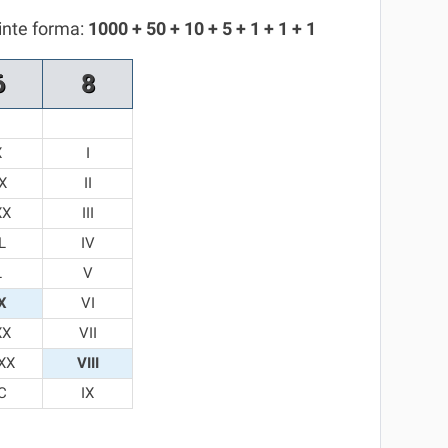
inte forma:
1000 + 50 + 10 + 5 + 1 + 1 + 1
6
8
X
I
X
II
XX
III
L
IV
L
V
X
VI
XX
VII
XX
VIII
C
IX