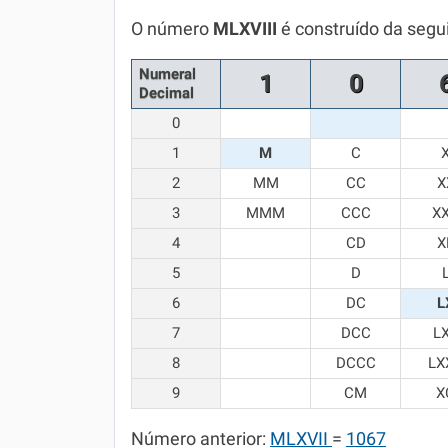
Química
O número
MLXVIII
é construído da segu
Todos os Exercícios
Numeral
1
0
Decimal
0
1
M
C
2
MM
CC
X
3
MMM
CCC
X
4
CD
X
5
D
6
DC
L
7
DCC
L
8
DCCC
LX
9
CM
X
Número anterior:
MLXVII
=
1067