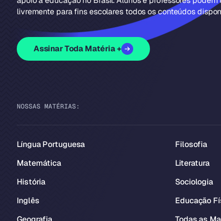
apoio à educação no Brasil. Alunos e professores podem u
livremente para fins escolares todos os conteúdos disponí
Assinar Toda Matéria +
NOSSAS MATÉRIAS:
Língua Portuguesa
Filosofia
Matemática
Literatura
História
Sociologia
Inglês
Educação Fí
Geografia
Todas as Ma