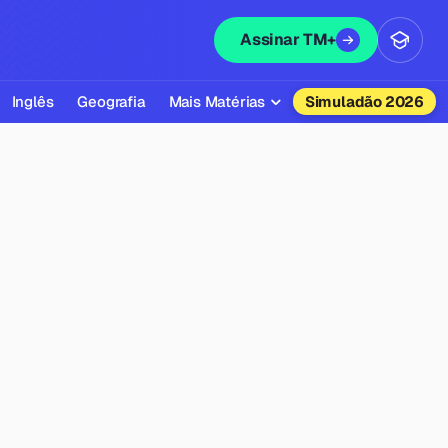
Assinar TM+
Inglês
Geografia
Mais Matérias
Simuladão 2026
Biologia
Química
Física
Filosofia
Literatura
Sociologia
Educação Física
Todas as Matérias