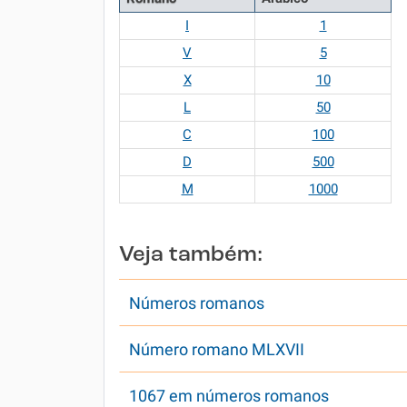
I
1
V
5
X
10
L
50
C
100
D
500
M
1000
Veja também:
Números romanos
Número romano MLXVII
1067 em números romanos