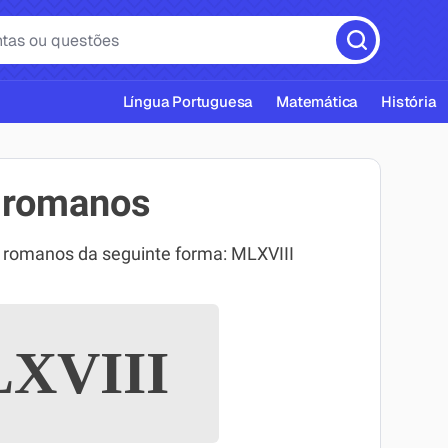
Língua Portuguesa
Matemática
História
 romanos
 romanos da seguinte forma: MLXVIII
cas ABNT
XVIII