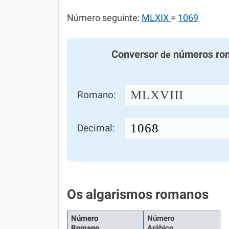
Número seguinte:
MLXIX
=
1069
Conversor
números ro
de
MLXVIII
Romano:
Decimal:
Os algarismos romanos
Número
Número
Romano
Arábico