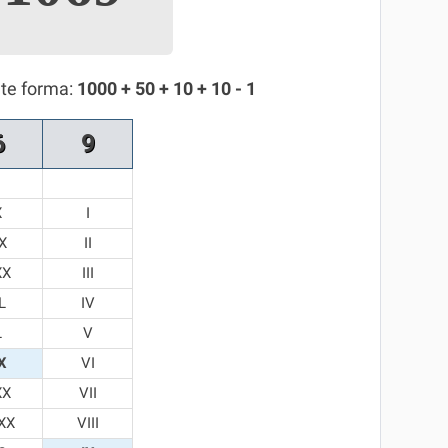
nte forma:
1000 + 50 + 10 + 10 - 1
6
9
X
I
X
II
XX
III
L
IV
L
V
X
VI
XX
VII
XX
VIII