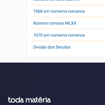
1068 em números romanos
Número romano MLXX
1070 em números romanos
Divisão dos Séculos