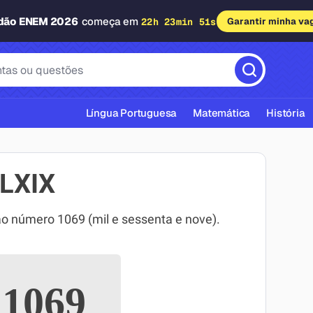
adão ENEM 2026
começa em
22h 23min 50s
Garantir minha va
Língua Portuguesa
Matemática
História
LXIX
 número 1069 (mil e sessenta e nove).
cas ABNT
1069