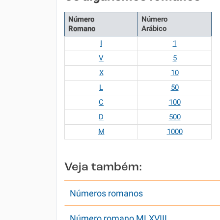
Número
Número
Romano
Arábico
I
1
V
5
X
10
L
50
C
100
D
500
M
1000
Veja também:
Números romanos
Número romano MLXVIII