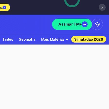
×
ga
Assinar TM+
Inglês
Geografia
Mais Matérias
Simuladão 2026
Biologia
Química
Física
Filosofia
Literatura
Sociologia
Educação Física