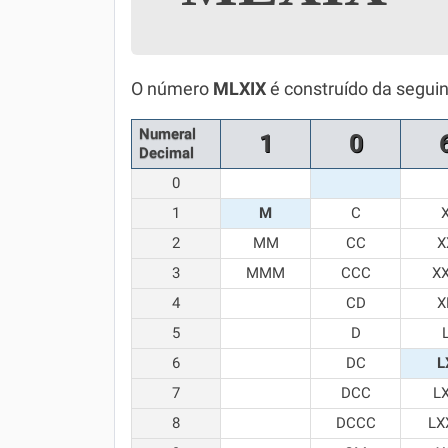
Simulador SiSU
Física
Química
O número
MLXIX
é construído da segui
Todos os Exercícios
Numeral
1
0
Decimal
0
1
M
C
2
MM
CC
X
3
MMM
CCC
X
4
CD
X
5
D
6
DC
L
7
DCC
L
8
DCCC
LX