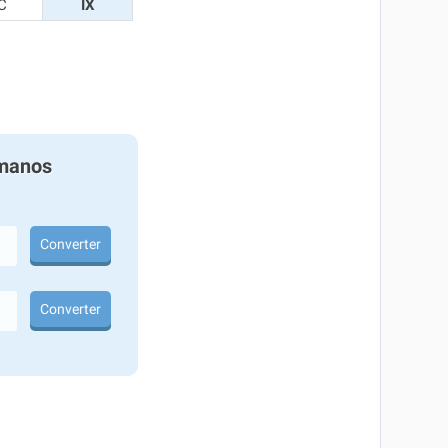
C
IX
manos
Converter
Converter