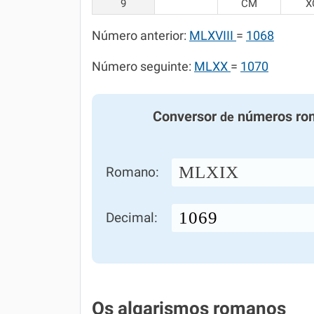
9
CM
X
Número anterior:
MLXVIII
=
1068
Número seguinte:
MLXX
=
1070
Conversor
números ro
de
MLXIX
Romano:
Decimal:
Os algarismos romanos