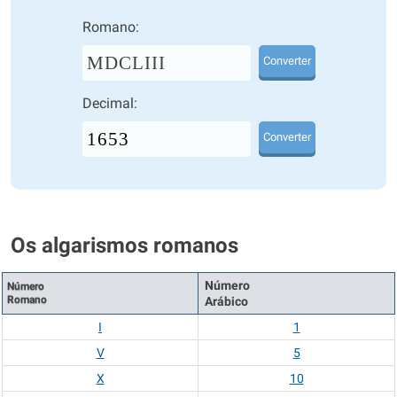
Romano:
MDCLIII
Converter
Decimal:
Converter
Os algarismos romanos
Número
Número
Romano
Arábico
I
1
V
5
X
10