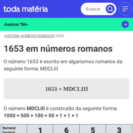
Busque
MEN
Assinar TM+
›
HISTÓRIA
›
NÚMEROS ROMANOS
›
1653
1653 em números romanos
O número 1653 é escrito em algarismos romanos da
seguinte forma: MDCLIII
1653
=
MDCLIII
O número
MDCLIII
é construído da seguinte forma:
1000 + 500 + 100 + 50 + 1 + 1 + 1
Numeral
1
6
5
3
Decimal