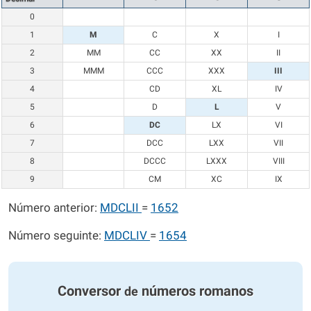
0
1
M
C
X
I
2
MM
CC
XX
II
3
MMM
CCC
XXX
III
4
CD
XL
IV
5
D
L
V
6
DC
LX
VI
7
DCC
LXX
VII
8
DCCC
LXXX
VIII
9
CM
XC
IX
Número anterior:
MDCLII
=
1652
Número seguinte:
MDCLIV
=
1654
Conversor
números romanos
de