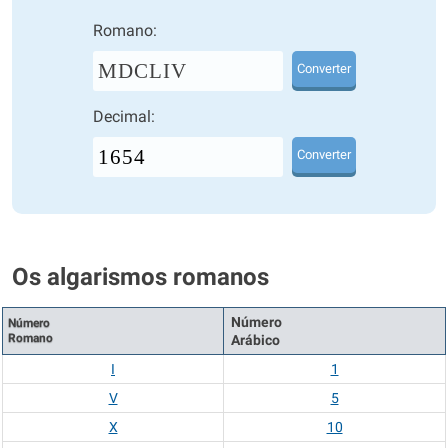
Romano:
MDCLIV
Converter
Decimal:
Converter
Os algarismos romanos
Número
Número
Romano
Arábico
I
1
V
5
X
10