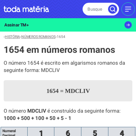
Busque
MEN
Assinar TM+
›
HISTÓRIA
›
NÚMEROS ROMANOS
›
1654
1654 em números romanos
O número 1654 é escrito em algarismos romanos da
seguinte forma: MDCLIV
1654
=
MDCLIV
O número
MDCLIV
é construído da seguinte forma:
1000 + 500 + 100 + 50 + 5 - 1
Numeral
1
6
5
4
Decimal