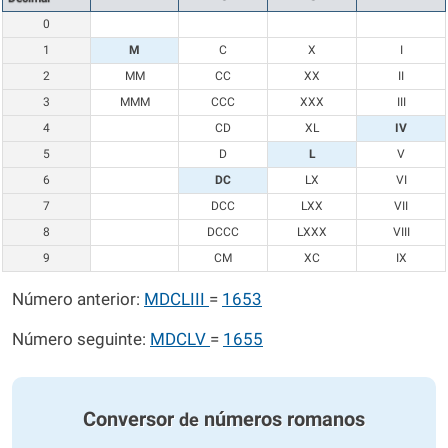
0
1
M
C
X
I
2
MM
CC
XX
II
3
MMM
CCC
XXX
III
4
CD
XL
IV
5
D
L
V
6
DC
LX
VI
7
DCC
LXX
VII
8
DCCC
LXXX
VIII
9
CM
XC
IX
Número anterior:
MDCLIII
=
1653
Número seguinte:
MDCLV
=
1655
Conversor
números romanos
de