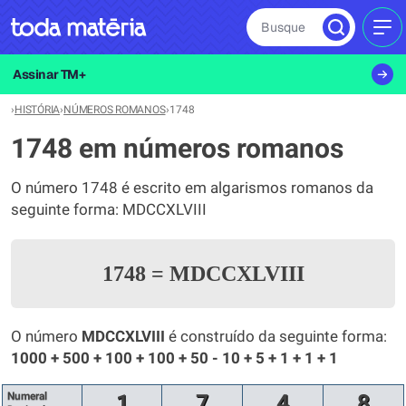
Busque
MEN
Assinar TM+
›
HISTÓRIA
›
NÚMEROS ROMANOS
›
1748
1748 em números romanos
O número 1748 é escrito em algarismos romanos da
seguinte forma: MDCCXLVIII
1748
=
MDCCXLVIII
O número
MDCCXLVIII
é construído da seguinte forma:
1000 + 500 + 100 + 100 + 50 - 10 + 5 + 1 + 1 + 1
Numeral
1
7
4
8