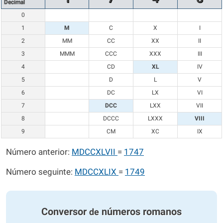
Decimal
0
1
M
C
X
I
2
MM
CC
XX
II
3
MMM
CCC
XXX
III
4
CD
XL
IV
5
D
L
V
6
DC
LX
VI
7
DCC
LXX
VII
8
DCCC
LXXX
VIII
9
CM
XC
IX
Número anterior:
MDCCXLVII
=
1747
Número seguinte:
MDCCXLIX
=
1749
Conversor
números romanos
de