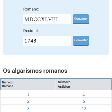
Romano:
MDCCXLVIII
Converter
Decimal:
Converter
Os algarismos romanos
Número
Número
Romano
Arábico
I
1
V
5
X
10