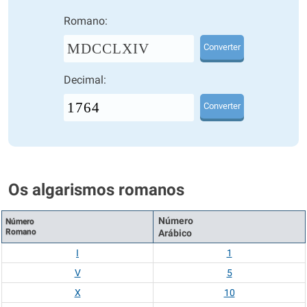
Romano:
MDCCLXIV
Converter
Decimal:
Converter
Os algarismos romanos
Número
Número
Romano
Arábico
I
1
V
5
X
10