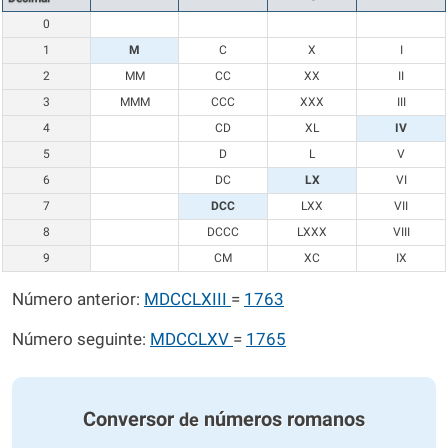
0
1
M
C
X
I
2
MM
CC
XX
II
3
MMM
CCC
XXX
III
4
CD
XL
IV
5
D
L
V
6
DC
LX
VI
7
DCC
LXX
VII
8
DCCC
LXXX
VIII
9
CM
XC
IX
Número anterior:
MDCCLXIII
=
1763
Número seguinte:
MDCCLXV
=
1765
Conversor
números romanos
de