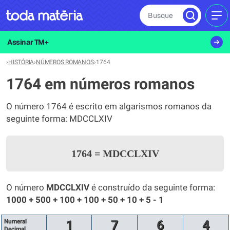
Busque
MEN
Assinar TM+
›
HISTÓRIA
›
NÚMEROS ROMANOS
›
1764
1764 em números romanos
O número 1764 é escrito em algarismos romanos da
seguinte forma: MDCCLXIV
1764
=
MDCCLXIV
O número
MDCCLXIV
é construído da seguinte forma:
1000 + 500 + 100 + 100 + 50 + 10 + 5 - 1
Numeral
1
7
6
4
Decimal