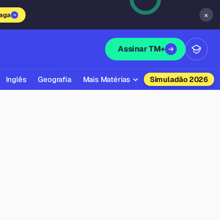
×
vaga
Assinar TM+
Inglês
Geografia
Mais Matérias
Simuladão 2026
Biologia
Química
Física
Filosofia
Literatura
Sociologia
Educação Física