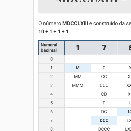
Simulador SiSU
Física
Química
O número
MDCCLXIII
é construído da s
10 + 1 + 1 + 1
Todos os Exercícios
Numeral
1
7
Decimal
0
1
M
C
2
MM
CC
X
3
MMM
CCC
X
4
CD
X
5
D
6
DC
L
7
DCC
L
8
DCCC
LX