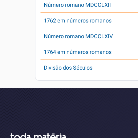
Número romano MDCCLXII
1762 em números romanos
Número romano MDCCLXIV
1764 em números romanos
Divisão dos Séculos