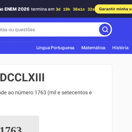
ão ENEM 2026
termina em
3d 19h 36min 31s
Garantir minha 
Língua Portuguesa
Matemática
História
DCCLXIII
e ao número 1763 (mil e setecentos e
cas ABNT
1763