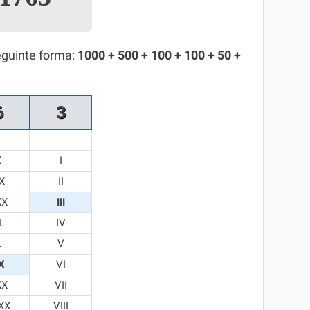
eguinte forma:
1000 + 500 + 100 + 100 + 50 +
6
3
X
I
X
II
XX
III
L
IV
L
V
X
VI
XX
VII
XX
VIII