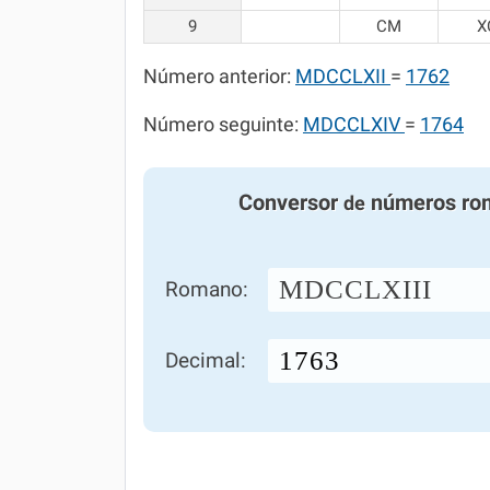
9
CM
X
Número anterior:
MDCCLXII
=
1762
Número seguinte:
MDCCLXIV
=
1764
Conversor
números ro
de
MDCCLXIII
Romano:
Decimal: