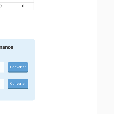
C
IX
manos
Converter
Converter