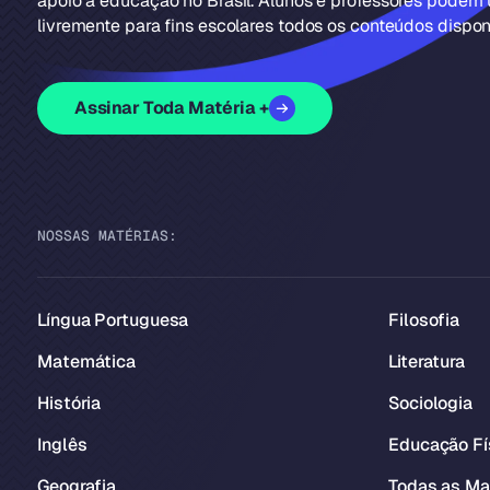
apoio à educação no Brasil. Alunos e professores podem u
livremente para fins escolares todos os conteúdos disponí
Assinar Toda Matéria +
NOSSAS MATÉRIAS:
Língua Portuguesa
Filosofia
Matemática
Literatura
História
Sociologia
Inglês
Educação Fí
Geografia
Todas as Ma