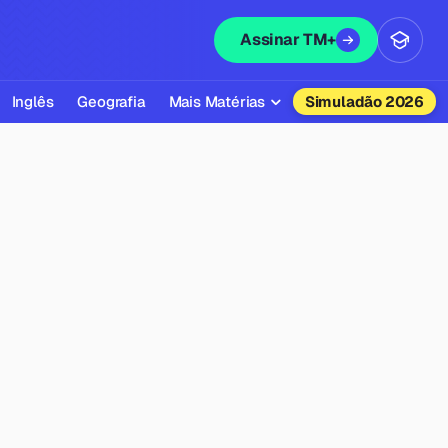
Assinar TM+
Inglês
Geografia
Mais Matérias
Simuladão 2026
Biologia
Química
Física
Filosofia
Literatura
Sociologia
Educação Física
Todas as Matérias