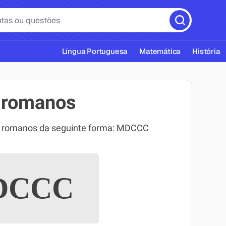
Língua Portuguesa
Matemática
História
 romanos
s romanos da seguinte forma: MDCCC
cas ABNT
CCC