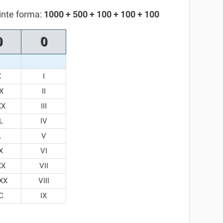
inte forma:
1000 + 500 + 100 + 100 + 100
0
0
X
I
X
II
XX
III
L
IV
L
V
X
VI
XX
VII
XX
VIII
C
IX