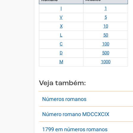
I
1
V
5
X
10
L
50
C
100
D
500
M
1000
Veja também:
Números romanos
Número romano MDCCXCIX
1799 em números romanos