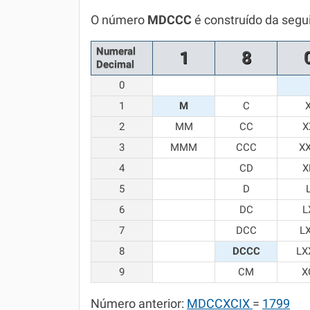
Química
O número
MDCCC
é construído da segu
Todos os Exercícios
Numeral
1
8
Decimal
0
1
M
C
2
MM
CC
X
3
MMM
CCC
X
4
CD
X
5
D
6
DC
L
7
DCC
L
8
DCCC
LX
9
CM
X
Número anterior:
MDCCXCIX
=
1799