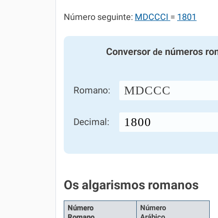
Número seguinte:
MDCCCI
=
1801
Conversor
números ro
de
MDCCC
Romano:
Decimal:
Os algarismos romanos
Número
Número
Romano
Arábico