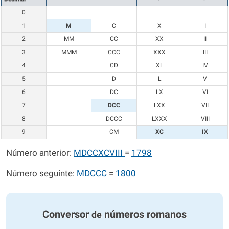
0
1
M
C
X
I
2
MM
CC
XX
II
3
MMM
CCC
XXX
III
4
CD
XL
IV
5
D
L
V
6
DC
LX
VI
7
DCC
LXX
VII
8
DCCC
LXXX
VIII
9
CM
XC
IX
Número anterior:
MDCCXCVIII
=
1798
Número seguinte:
MDCCC
=
1800
Conversor
números romanos
de