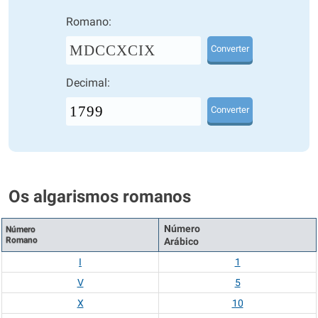
Romano:
MDCCXCIX
Converter
Decimal:
Converter
Os algarismos romanos
Número
Número
Romano
Arábico
I
1
V
5
X
10