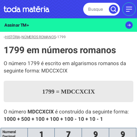
Busque
MEN
Assinar TM+
›
HISTÓRIA
›
NÚMEROS ROMANOS
›
1799
1799 em números romanos
O número 1799 é escrito em algarismos romanos da
seguinte forma: MDCCXCIX
1799
=
MDCCXCIX
O número
MDCCXCIX
é construído da seguinte forma:
1000 + 500 + 100 + 100 + 100 - 10 + 10 - 1
Numeral
1
7
9
9
Decimal