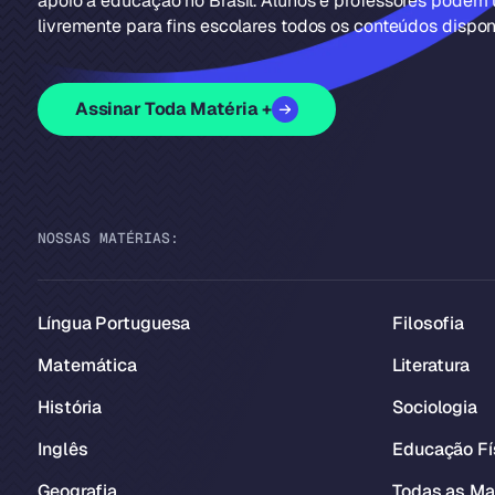
apoio à educação no Brasil. Alunos e professores podem u
livremente para fins escolares todos os conteúdos disponí
Assinar Toda Matéria +
NOSSAS MATÉRIAS:
Língua Portuguesa
Filosofia
Matemática
Literatura
História
Sociologia
Inglês
Educação Fí
Geografia
Todas as Ma