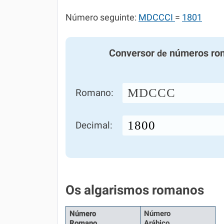
Número seguinte:
MDCCCI
=
1801
Conversor
números ro
de
MDCCC
Romano:
Decimal:
Os algarismos romanos
Número
Número
Romano
Arábico