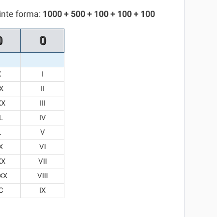
inte forma:
1000 + 500 + 100 + 100 + 100
0
0
X
I
X
II
XX
III
L
IV
L
V
X
VI
XX
VII
XX
VIII
C
IX