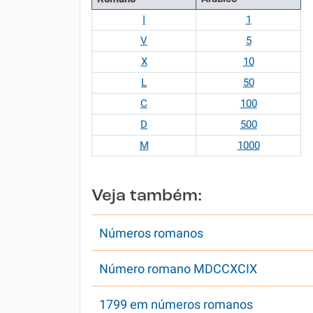
I
1
V
5
X
10
L
50
C
100
D
500
M
1000
Veja também:
Números romanos
Número romano MDCCXCIX
1799 em números romanos