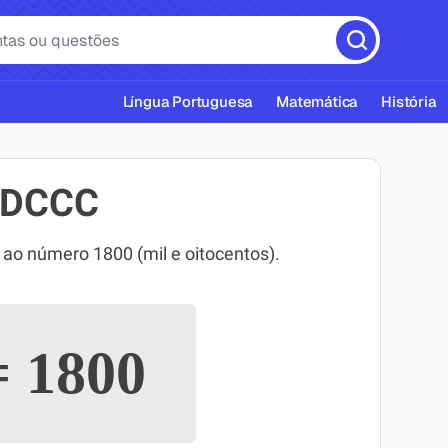
Língua Portuguesa
Matemática
História
MDCCC
 número 1800 (mil e oitocentos).
cas ABNT
=
1800