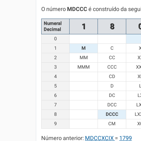
Química
O número
MDCCC
é construído da segu
Todos os Exercícios
Numeral
1
8
Decimal
0
1
M
C
2
MM
CC
X
3
MMM
CCC
X
4
CD
X
5
D
6
DC
L
7
DCC
L
8
DCCC
LX
9
CM
X
Número anterior:
MDCCXCIX
=
1799