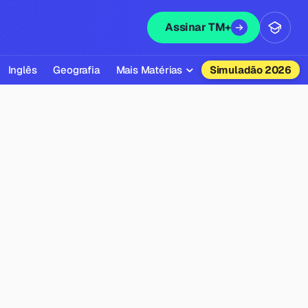
Assinar TM+
Inglês
Geografia
Mais Matérias
Simuladão 2026
Biologia
Química
Física
Filosofia
Literatura
Sociologia
Educação Física
Todas as Matérias