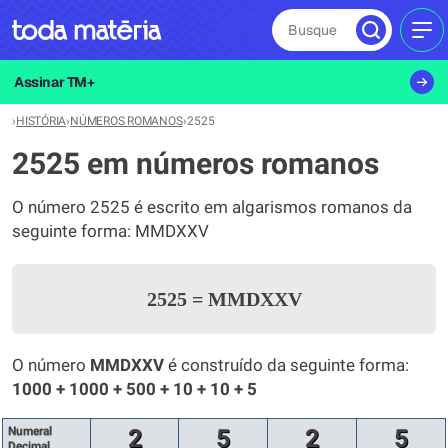
Busque
MEN
Assinar TM+
›
HISTÓRIA
›
NÚMEROS ROMANOS
›
2525
2525 em números romanos
O número 2525 é escrito em algarismos romanos da
seguinte forma: MMDXXV
2525
=
MMDXXV
O número
MMDXXV
é construído da seguinte forma:
1000 + 1000 + 500 + 10 + 10 + 5
Numeral
2
5
2
5
Decimal