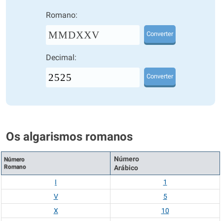
Romano:
MMDXXV
Converter
Decimal:
Converter
Os algarismos romanos
Número
Número
Romano
Arábico
I
1
V
5
X
10