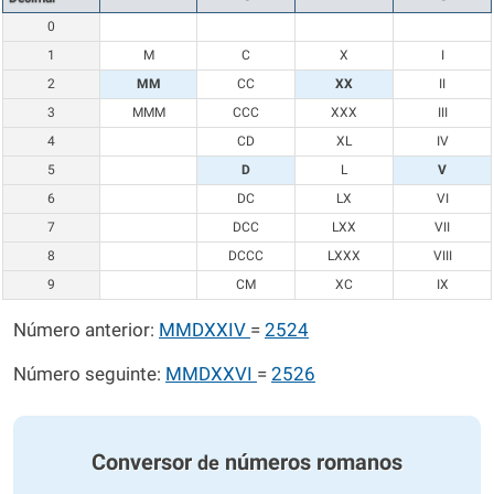
0
1
M
C
X
I
2
MM
CC
XX
II
3
MMM
CCC
XXX
III
4
CD
XL
IV
5
D
L
V
6
DC
LX
VI
7
DCC
LXX
VII
8
DCCC
LXXX
VIII
9
CM
XC
IX
Número anterior:
MMDXXIV
=
2524
Número seguinte:
MMDXXVI
=
2526
Conversor
números romanos
de