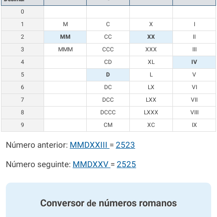
0
1
M
C
X
I
2
MM
CC
XX
II
3
MMM
CCC
XXX
III
4
CD
XL
IV
5
D
L
V
6
DC
LX
VI
7
DCC
LXX
VII
8
DCCC
LXXX
VIII
9
CM
XC
IX
Número anterior:
MMDXXIII
=
2523
Número seguinte:
MMDXXV
=
2525
Conversor
números romanos
de