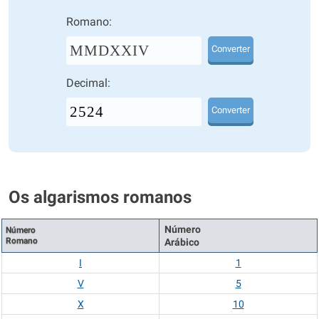
Romano:
MMDXXIV
Converter
Decimal:
Converter
Os algarismos romanos
Número
Número
Romano
Arábico
I
1
V
5
X
10