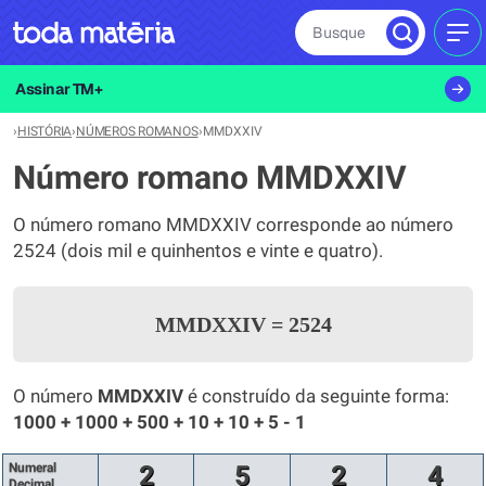
Busque
MEN
Assinar TM+
›
HISTÓRIA
›
NÚMEROS ROMANOS
›
MMDXXIV
Número romano MMDXXIV
O número romano MMDXXIV corresponde ao número
2524 (dois mil e quinhentos e vinte e quatro).
MMDXXIV
=
2524
O número
MMDXXIV
é construído da seguinte forma:
1000 + 1000 + 500 + 10 + 10 + 5 - 1
Numeral
2
5
2
4
Decimal