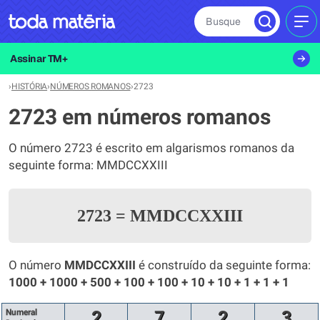
Busque
MEN
Assinar TM+
›
HISTÓRIA
›
NÚMEROS ROMANOS
›
2723
2723 em números romanos
O número 2723 é escrito em algarismos romanos da
seguinte forma: MMDCCXXIII
2723
=
MMDCCXXIII
O número
MMDCCXXIII
é construído da seguinte forma:
1000 + 1000 + 500 + 100 + 100 + 10 + 10 + 1 + 1 + 1
Numeral
2
7
2
3