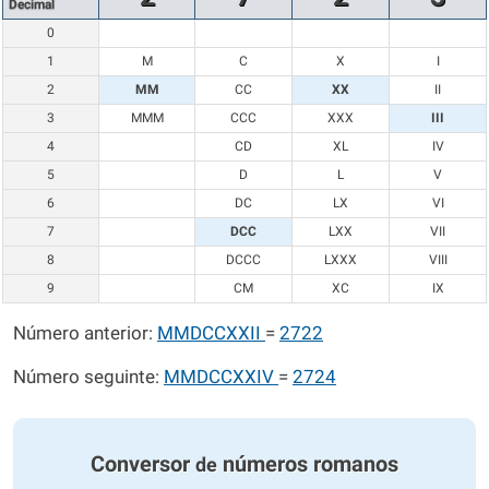
Decimal
0
1
M
C
X
I
2
MM
CC
XX
II
3
MMM
CCC
XXX
III
4
CD
XL
IV
5
D
L
V
6
DC
LX
VI
7
DCC
LXX
VII
8
DCCC
LXXX
VIII
9
CM
XC
IX
Número anterior:
MMDCCXXII
=
2722
Número seguinte:
MMDCCXXIV
=
2724
Conversor
números romanos
de