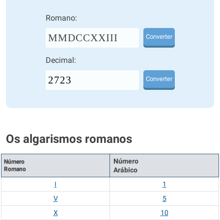
Romano:
MMDCCXXIII
Converter
Decimal:
Converter
Os algarismos romanos
Número
Número
Romano
Arábico
I
1
V
5
X
10