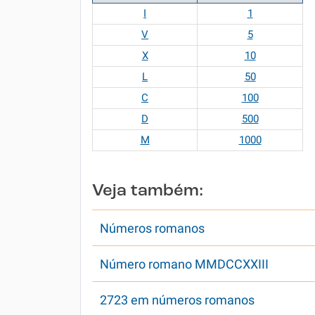
I
1
V
5
X
10
L
50
C
100
D
500
M
1000
Veja também:
Números romanos
Número romano MMDCCXXIII
2723 em números romanos