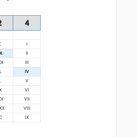
2
4
X
I
X
II
XX
III
L
IV
L
V
X
VI
XX
VII
XX
VIII
C
IX