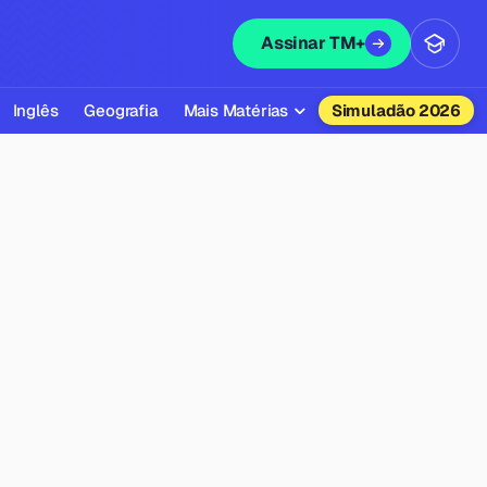
Assinar TM+
Inglês
Geografia
Mais Matérias
Simuladão 2026
Biologia
Química
Física
Filosofia
Literatura
Sociologia
Educação Física
Todas as Matérias