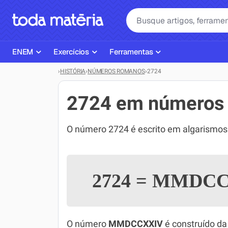
ENEM
Exercícios
Ferramentas
›
HISTÓRIA
›
NÚMEROS ROMANOS
›
2724
Página Inicial ENEM
ENEM
Ajudante de Dever de Casa
Plano de Estudos
Matemática
Corretor de Redação
2724 em números
Matérias do ENEM
Português
Exercícios
O número 2724 é escrito em algarism
Corretor de Redação
História
Gerador Referências Bibliográfi
Exercícios ENEM
Biologia
2724
=
MMDCC
Simulados ENEM
Inglês
Tira Dúvidas
Geografia
Simulador SiSU
Física
O número
MMDCCXXIV
é construído da