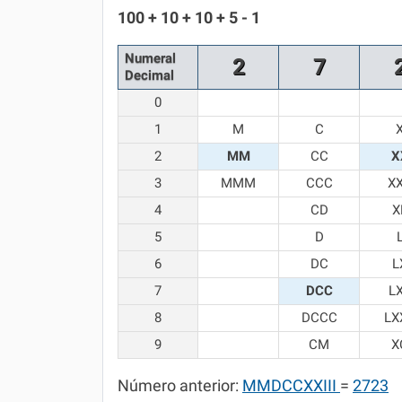
Química
100 + 10 + 10 + 5 - 1
Todos os Exercícios
Numeral
2
7
Decimal
0
1
M
C
2
MM
CC
X
3
MMM
CCC
X
4
CD
X
5
D
6
DC
L
7
DCC
L
8
DCCC
LX
9
CM
X
Número anterior:
MMDCCXXIII
=
2723