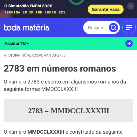
O Simuladão ENEM 2026
×
Garantir vaga
TERMINA EM
3D 18H 16MIN 22S
Busque
MEN
Assinar TM+
›
HISTÓRIA
›
NÚMEROS ROMANOS
›
2783
2783 em números romanos
O número 2783 é escrito em algarismos romanos da
seguinte forma: MMDCCLXXXIII
2783
=
MMDCCLXXXIII
O número
MMDCCLXXXIII
é construído da seguinte