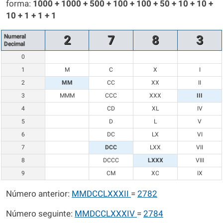
forma:
1000 + 1000 + 500 + 100 + 100 + 50 + 10 + 10 +
10 + 1 + 1 + 1
Numeral
2
7
8
3
Decimal
0
1
M
C
X
I
2
MM
CC
XX
II
3
MMM
CCC
XXX
III
4
CD
XL
IV
5
D
L
V
6
DC
LX
VI
7
DCC
LXX
VII
8
DCCC
LXXX
VIII
9
CM
XC
IX
Número anterior:
MMDCCLXXXII
=
2782
Número seguinte:
MMDCCLXXXIV
=
2784