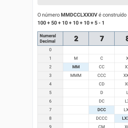
Simulador SiSU
Física
O número
MMDCCLXXXIV
é construído
Química
100 + 50 + 10 + 10 + 10 + 5 - 1
Todos os Exercícios
Numeral
2
7
Decimal
0
1
M
C
2
MM
CC
X
3
MMM
CCC
X
4
CD
X
5
D
6
DC
L
7
DCC
L
8
DCCC
LX
9
CM
X