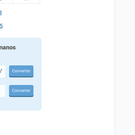
3
5
manos
V
Converter
Converter