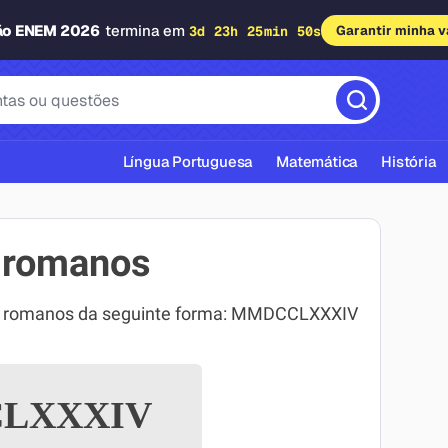
ão ENEM 2026
termina em
3d 23h 25min 49s
Garantir minha 
Língua Portuguesa
Matemática
História
 romanos
os romanos da seguinte forma: MMDCCLXXXIV
cas ABNT
LXXXIV