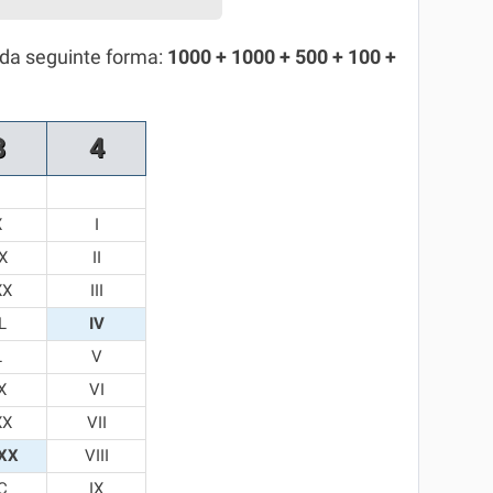
 da seguinte forma:
1000 + 1000 + 500 + 100 +
8
4
X
I
X
II
XX
III
L
IV
L
V
X
VI
XX
VII
XX
VIII
C
IX