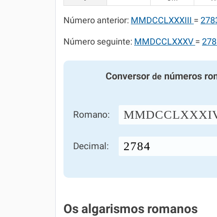
Número anterior:
MMDCCLXXXIII
=
278
Número seguinte:
MMDCCLXXXV
=
278
Conversor
números ro
de
MMDCCLXXXI
Romano:
Decimal:
Os algarismos romanos