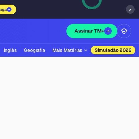
×
vaga
Assinar TM+
Inglês
Geografia
Mais Matérias
Simuladão 2026
Biologia
Química
Física
Filosofia
Literatura
Sociologia
Educação Física