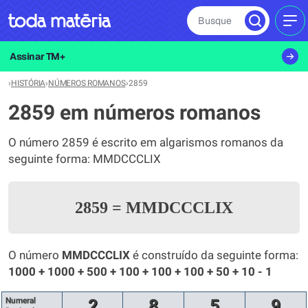
Busque
MEN
Assinar TM+
›
HISTÓRIA
›
NÚMEROS ROMANOS
›
2859
2859 em números romanos
O número 2859 é escrito em algarismos romanos da
seguinte forma: MMDCCCLIX
2859
=
MMDCCCLIX
O número
MMDCCCLIX
é construído da seguinte forma:
1000 + 1000 + 500 + 100 + 100 + 100 + 50 + 10 - 1
Numeral
2
8
5
9