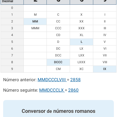
Decimal
0
1
M
C
X
I
2
MM
CC
XX
II
3
MMM
CCC
XXX
III
4
CD
XL
IV
5
D
L
V
6
DC
LX
VI
7
DCC
LXX
VII
8
DCCC
LXXX
VIII
9
CM
XC
IX
Número anterior:
MMDCCCLVIII
=
2858
Número seguinte:
MMDCCCLX
=
2860
Conversor
números romanos
de