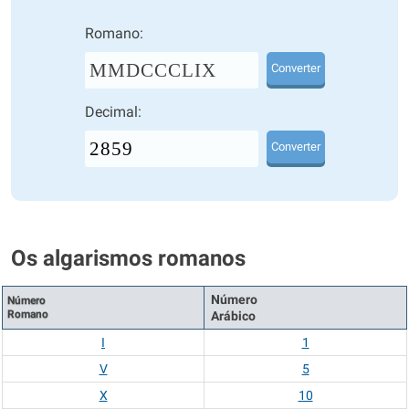
Romano:
MMDCCCLIX
Converter
Decimal:
Converter
Os algarismos romanos
Número
Número
Romano
Arábico
I
1
V
5
X
10