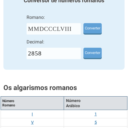
Conversor
números romanos
de
Romano:
MMDCCCLVIII
Converter
Decimal:
Converter
Os algarismos romanos
Número
Número
Romano
Arábico
I
1
V
5