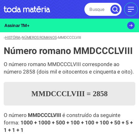
Busque
MEN
Assinar TM+
›
HISTÓRIA
›
NÚMEROS ROMANOS
›
MMDCCCLVIII
Número romano MMDCCCLVIII
O número romano MMDCCCLVIII corresponde ao
número 2858 (dois mil e oitocentos e cinquenta e oito).
MMDCCCLVIII
=
2858
O número
MMDCCCLVIII
é construído da seguinte
forma:
1000 + 1000 + 500 + 100 + 100 + 100 + 50 + 5 +
1 + 1 + 1