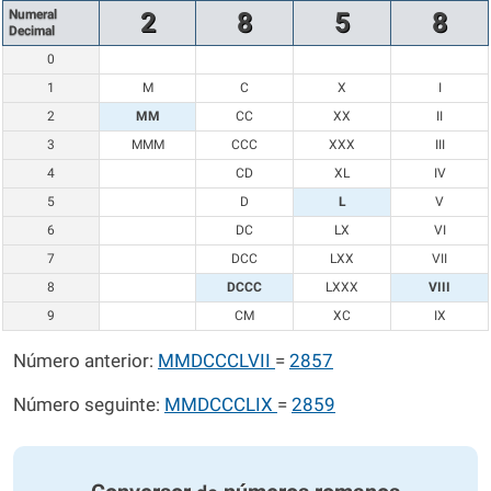
Numeral
2
8
5
8
Decimal
0
1
M
C
X
I
2
MM
CC
XX
II
3
MMM
CCC
XXX
III
4
CD
XL
IV
5
D
L
V
6
DC
LX
VI
7
DCC
LXX
VII
8
DCCC
LXXX
VIII
9
CM
XC
IX
Número anterior:
MMDCCCLVII
=
2857
Número seguinte:
MMDCCCLIX
=
2859