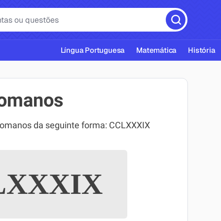
Língua Portuguesa
Matemática
História
romanos
 romanos da seguinte forma: CCLXXXIX
cas ABNT
XXXIX