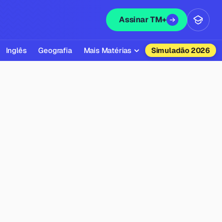
Assinar TM+
Inglês
Geografia
Mais Matérias
Simuladão 2026
Biologia
Química
Física
Filosofia
Literatura
Sociologia
Educação Física
Todas as Matérias