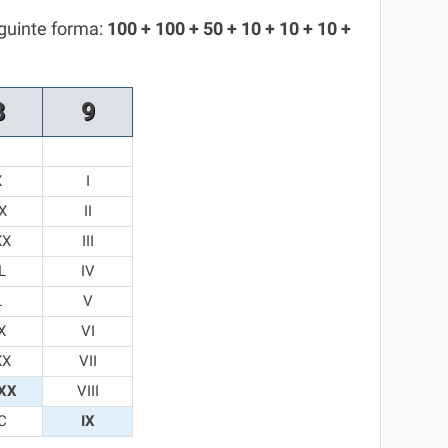
guinte forma:
100 + 100 + 50 + 10 + 10 + 10 +
8
9
X
I
X
II
XX
III
L
IV
L
V
X
VI
XX
VII
XX
VIII
C
IX