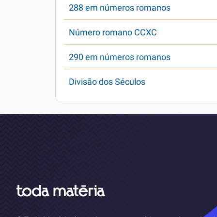
288 em números romanos
Número romano CCXC
290 em números romanos
Divisão dos Séculos