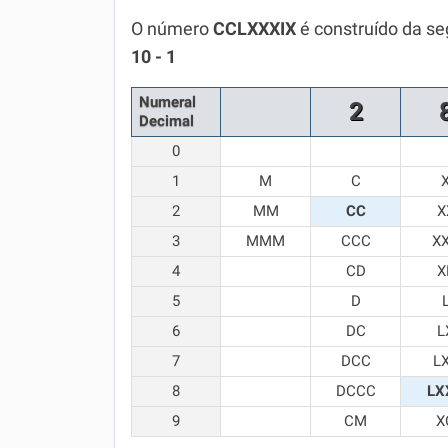
Química
O número
CCLXXXIX
é construído da se
10 - 1
Todos os Exercícios
Numeral
2
Decimal
0
1
M
C
2
MM
CC
X
3
MMM
CCC
X
4
CD
X
5
D
6
DC
L
7
DCC
L
8
DCCC
LX
9
CM
X