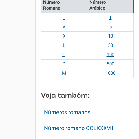
Número
Número
Romano
Arábico
I
1
V
5
X
10
L
50
C
100
D
500
M
1000
Veja também:
Números romanos
Número romano CCLXXXVIII