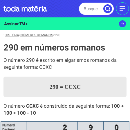
Busque
MEN
Assinar TM+
›
HISTÓRIA
›
NÚMEROS ROMANOS
›
290
290 em números romanos
O número 290 é escrito em algarismos romanos da
seguinte forma: CCXC
290
=
CCXC
O número
CCXC
é construído da seguinte forma:
100 +
100 + 100 - 10
Numeral
2
9
0
Decimal