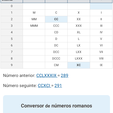
0
1
M
C
X
I
2
MM
CC
XX
II
3
MMM
CCC
XXX
III
4
CD
XL
IV
5
D
L
V
6
DC
LX
VI
7
DCC
LXX
VII
8
DCCC
LXXX
VIII
9
CM
XC
IX
Número anterior:
CCLXXXIX
=
289
Número seguinte:
CCXCI
=
291
Conversor
números romanos
de