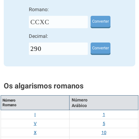
Romano:
CCXC
Converter
Decimal:
Converter
Os algarismos romanos
Número
Número
Romano
Arábico
I
1
V
5
X
10