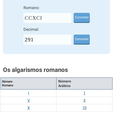
Romano:
CCXCI
Converter
Decimal:
Converter
Os algarismos romanos
Número
Número
Romano
Arábico
I
1
V
5
X
10