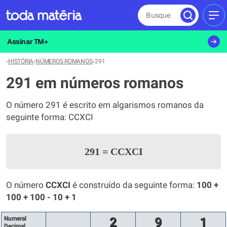
Busque
MEN
Assinar TM+
›
HISTÓRIA
›
NÚMEROS ROMANOS
›
291
291 em números romanos
O número 291 é escrito em algarismos romanos da
seguinte forma: CCXCI
291
=
CCXCI
O número
CCXCI
é construído da seguinte forma:
100 +
100 + 100 - 10 + 1
Numeral
2
9
1
Decimal