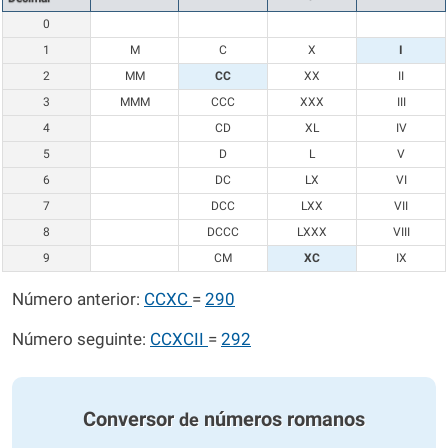
0
1
M
C
X
I
2
MM
CC
XX
II
3
MMM
CCC
XXX
III
4
CD
XL
IV
5
D
L
V
6
DC
LX
VI
7
DCC
LXX
VII
8
DCCC
LXXX
VIII
9
CM
XC
IX
Número anterior:
CCXC
=
290
Número seguinte:
CCXCII
=
292
Conversor
números romanos
de