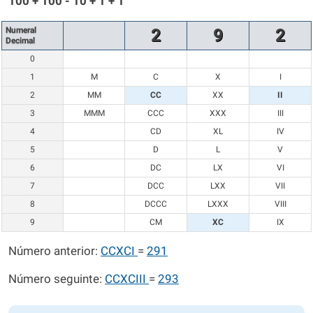
100 + 100 - 10 + 1 + 1
Numeral
2
9
2
Decimal
0
1
M
C
X
I
2
MM
CC
XX
II
3
MMM
CCC
XXX
III
4
CD
XL
IV
5
D
L
V
6
DC
LX
VI
7
DCC
LXX
VII
8
DCCC
LXXX
VIII
9
CM
XC
IX
Número anterior:
CCXCI
=
291
Número seguinte:
CCXCIII
=
293