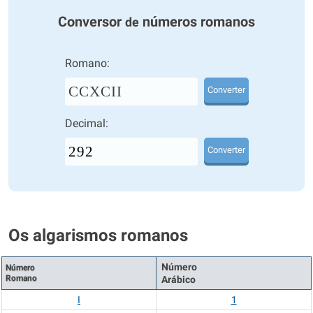
Conversor
números romanos
de
Romano:
CCXCII
Converter
Decimal:
Converter
Os algarismos romanos
Número
Número
Romano
Arábico
I
1