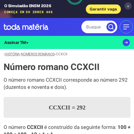
O Simuladão ENEM 2026
×
Garantir vaga
COMEÇA EM
5H 29MIN 44S
Busque
MEN
Assinar TM+
›
HISTÓRIA
›
NÚMEROS ROMANOS
›
CCXCII
Número romano CCXCII
O número romano CCXCII corresponde ao número 292
(duzentos e noventa e dois).
CCXCII
=
292
O número
CCXCII
é construído da seguinte forma:
100 +