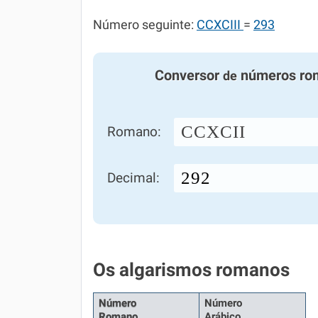
Número seguinte:
CCXCIII
=
293
Conversor
números ro
de
CCXCII
Romano:
Decimal:
Os algarismos romanos
Número
Número
Romano
Arábico