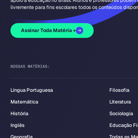
apoio à educação no Brasil. Alunos e professores podem u
livremente para fins escolares todos os conteúdos disponí
Assinar Toda Matéria +
NOSSAS MATÉRIAS:
Língua Portuguesa
Filosofia
Matemática
Literatura
História
Sociologia
Inglês
Educação Fí
Geografia
Todas as Ma