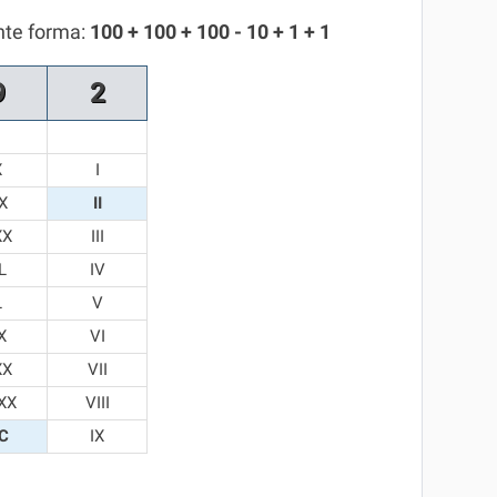
nte forma:
100 + 100 + 100 - 10 + 1 + 1
9
2
X
I
X
II
XX
III
L
IV
L
V
X
VI
XX
VII
XX
VIII
C
IX