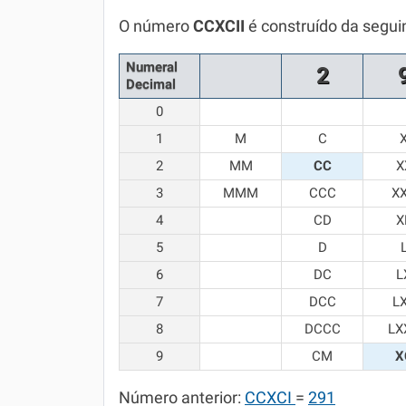
Química
O número
CCXCII
é construído da segui
Todos os Exercícios
Numeral
2
Decimal
0
1
M
C
2
MM
CC
X
3
MMM
CCC
X
4
CD
X
5
D
6
DC
L
7
DCC
L
8
DCCC
LX
9
CM
X
Número anterior:
CCXCI
=
291