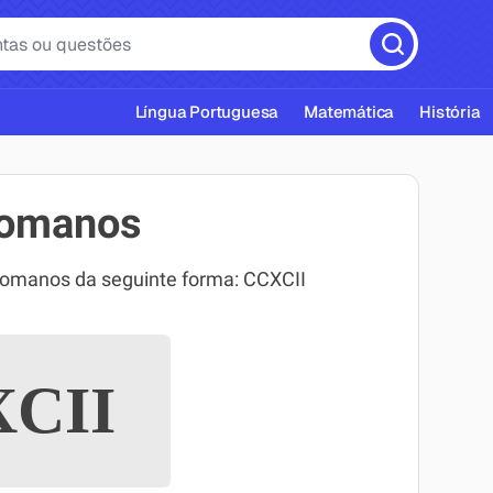
Língua Portuguesa
Matemática
História
romanos
romanos da seguinte forma: CCXCII
cas ABNT
CII