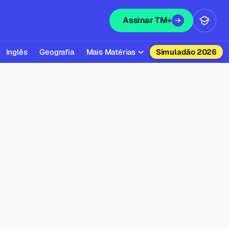
Assinar TM+
Inglês
Geografia
Mais Matérias
Simuladão 2026
Biologia
Química
Física
Filosofia
Literatura
Sociologia
Educação Física
Todas as Matérias