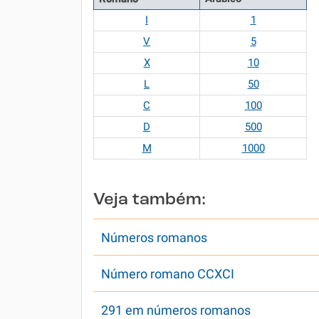
I
1
V
5
X
10
L
50
C
100
D
500
M
1000
Veja também:
Números romanos
Número romano CCXCI
291 em números romanos