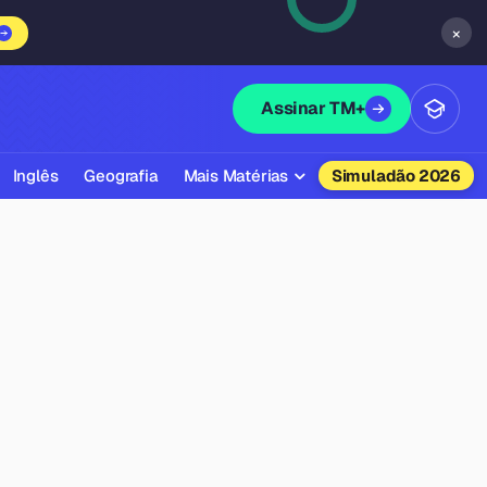
×
Assinar TM+
Inglês
Geografia
Mais Matérias
Simuladão 2026
Biologia
Química
Física
Filosofia
Literatura
Sociologia
Educação Física