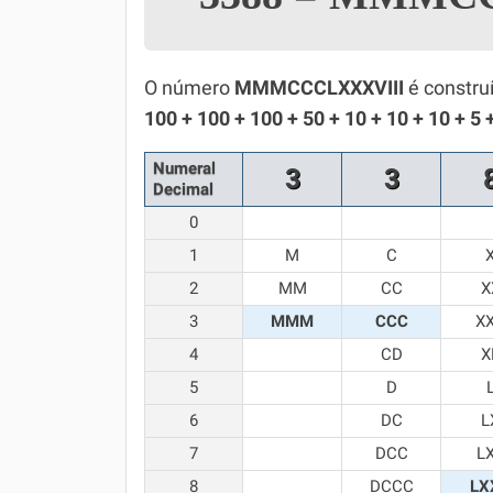
Simulador SiSU
Física
Química
O número
MMMCCCLXXXVIII
é constru
100 + 100 + 100 + 50 + 10 + 10 + 10 + 5 +
Todos os Exercícios
Numeral
3
3
Decimal
0
1
M
C
2
MM
CC
X
3
MMM
CCC
X
4
CD
X
5
D
6
DC
L
7
DCC
L
8
DCCC
LX