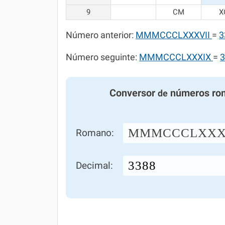
9
CM
X
Número anterior:
MMMCCCLXXXVII
=
3
Número seguinte:
MMMCCCLXXXIX
=
3
Conversor
números ro
de
MMMCCCLXXXV
Romano:
Decimal: