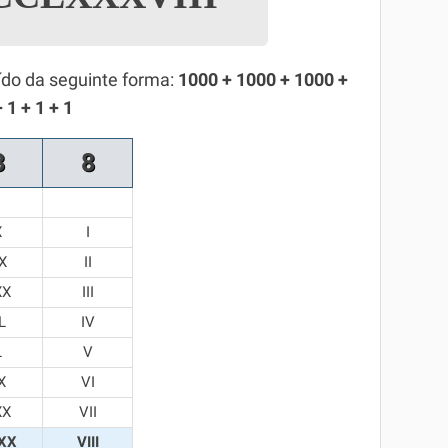
ído da seguinte forma:
1000 + 1000 + 1000 +
 1 + 1 + 1
8
8
X
I
X
II
XX
III
L
IV
L
V
X
VI
XX
VII
XX
VIII