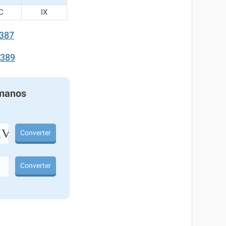
C
IX
387
389
manos
III
Converter
Converter