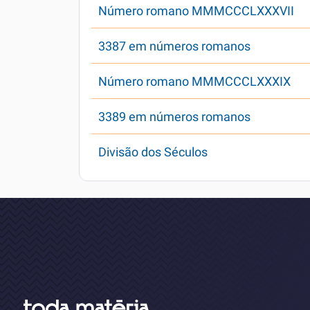
Número romano MMMCCCLXXXVII
3387 em números romanos
Número romano MMMCCCLXXXIX
3389 em números romanos
Divisão dos Séculos