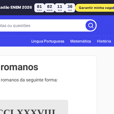
01
02
11
35
ladão ENEM 2026
Garantir minha vaga
DIAS
HORAS
MIN
SEG
Língua Portuguesa
Matemática
História
 romanos
 romanos da seguinte forma:
cas ABNT
CLXXXVIII