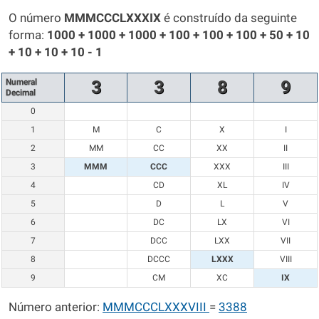
O número
MMMCCCLXXXIX
é construído da seguinte
forma:
1000 + 1000 + 1000 + 100 + 100 + 100 + 50 + 10
+ 10 + 10 + 10 - 1
Numeral
3
3
8
9
Decimal
0
1
M
C
X
I
2
MM
CC
XX
II
3
MMM
CCC
XXX
III
4
CD
XL
IV
5
D
L
V
6
DC
LX
VI
7
DCC
LXX
VII
8
DCCC
LXXX
VIII
9
CM
XC
IX
Número anterior:
MMMCCCLXXXVIII
=
3388