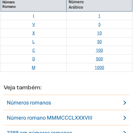
Número
Número
Romano
Arábico
I
1
V
5
X
10
L
50
C
100
D
500
M
1000
Veja também:
Números romanos
Número romano MMMCCCLXXXVIII
3388 em números romanos