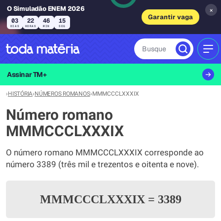
O Simuladão ENEM 2026
×
Garantir vaga
03
22
46
15
DIAS
HORAS
MIN
SEG
Busque
MEN
Assinar TM+
›
HISTÓRIA
›
NÚMEROS ROMANOS
›
MMMCCCLXXXIX
Número romano
MMMCCCLXXXIX
O número romano MMMCCCLXXXIX corresponde ao
número 3389 (três mil e trezentos e oitenta e nove).
MMMCCCLXXXIX
=
3389