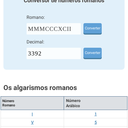
Conversor
números romanos
de
Romano:
MMMCCCXCII
Converter
Decimal:
Converter
Os algarismos romanos
Número
Número
Romano
Arábico
I
1
V
5