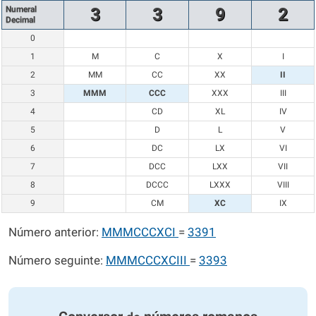
Numeral
3
3
9
2
Decimal
0
1
M
C
X
I
2
MM
CC
XX
II
3
MMM
CCC
XXX
III
4
CD
XL
IV
5
D
L
V
6
DC
LX
VI
7
DCC
LXX
VII
8
DCCC
LXXX
VIII
9
CM
XC
IX
Número anterior:
MMMCCCXCI
=
3391
Número seguinte:
MMMCCCXCIII
=
3393