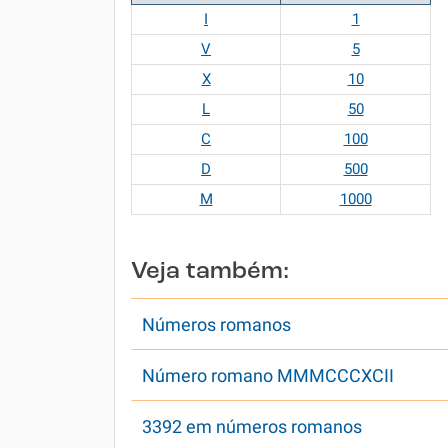
I
1
V
5
X
10
L
50
C
100
D
500
M
1000
Veja também:
Números romanos
Número romano MMMCCCXCII
3392 em números romanos