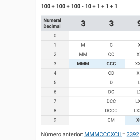
Química
100 + 100 + 100 - 10 + 1 + 1 + 1
Todos os Exercícios
Numeral
3
3
Decimal
0
1
M
C
2
MM
CC
X
3
MMM
CCC
X
4
CD
X
5
D
6
DC
L
7
DCC
L
8
DCCC
LX
9
CM
X
Número anterior:
MMMCCCXCII
=
3392