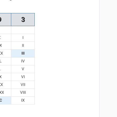
9
3
X
I
X
II
XX
III
L
IV
L
V
X
VI
XX
VII
XX
VIII
C
IX