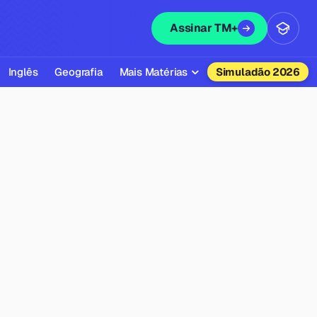
Assinar TM+
Inglês
Geografia
Mais Matérias
Simuladão 2026
Biologia
Química
Física
Filosofia
Literatura
Sociologia
Educação Física
Todas as Matérias