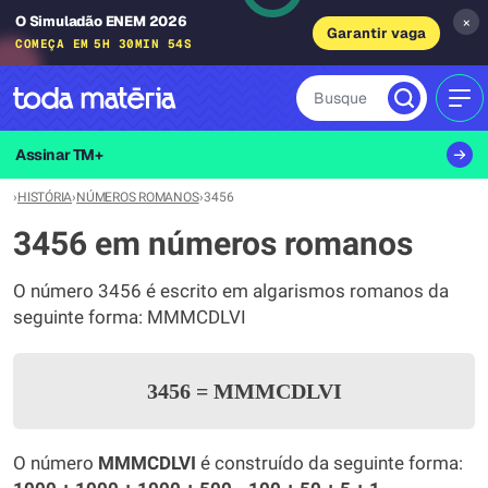
O Simuladão ENEM 2026
×
Garantir vaga
COMEÇA EM
5H 30MIN 53S
Busque
MEN
Assinar TM+
›
HISTÓRIA
›
NÚMEROS ROMANOS
›
3456
3456 em números romanos
O número 3456 é escrito em algarismos romanos da
seguinte forma: MMMCDLVI
3456
=
MMMCDLVI
O número
MMMCDLVI
é construído da seguinte forma: