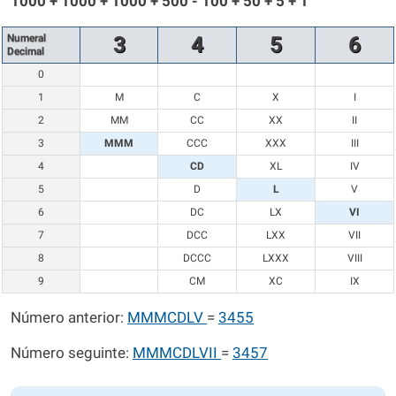
1000 + 1000 + 1000 + 500 - 100 + 50 + 5 + 1
Numeral
3
4
5
6
Decimal
0
1
M
C
X
I
2
MM
CC
XX
II
3
MMM
CCC
XXX
III
4
CD
XL
IV
5
D
L
V
6
DC
LX
VI
7
DCC
LXX
VII
8
DCCC
LXXX
VIII
9
CM
XC
IX
Número anterior:
MMMCDLV
=
3455
Número seguinte:
MMMCDLVII
=
3457